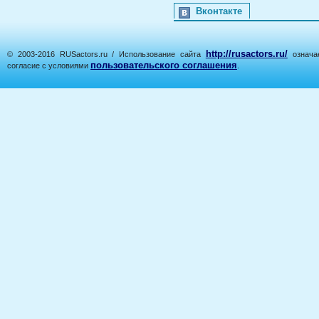
Вконтакте
http://rusactors.ru/
© 2003-2016 RUSactors.ru / Использование сайта
означае
пользовательского соглашения
согласие с условиями
.