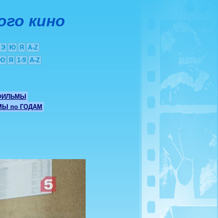
ого кино
Э
Ю
Я
A-Z
Ю
Я
1-9
A-Z
ФИЛЬМЫ
Ы по ГОДАМ