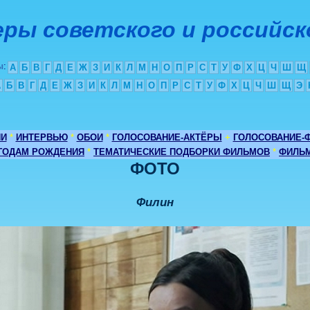
ры советского и российск
ы
:
А
Б
В
Г
Д
Е
Ж
З
И
К
Л
М
Н
О
П
Р
С
Т
У
Ф
Х
Ц
Ч
Ш
Щ
А
Б
В
Г
Д
Е
Ж
З
И
К
Л
М
Н
О
П
Р
С
Т
У
Ф
Х
Ц
Ч
Ш
Щ
Э
ИИ
*
ИНТЕРВЬЮ
*
ОБОИ
*
ГОЛОСОВАНИЕ-АКТЁРЫ
+
ГОЛОСОВАНИЕ-
 ГОДАМ РОЖДЕНИЯ
*
ТЕМАТИЧЕСКИЕ ПОДБОРКИ ФИЛЬМОВ
*
ФИЛЬМ
ФОТО
Филин