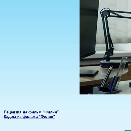
Рецензия на фильм "Филин"
Кадры из фильма "Филин"