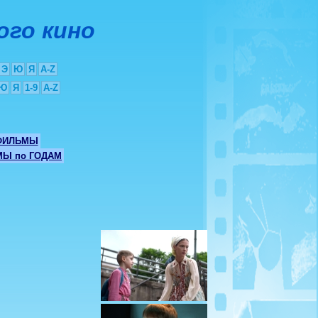
ого кино
Э
Ю
Я
A-Z
Ю
Я
1-9
A-Z
ФИЛЬМЫ
Ы по ГОДАМ