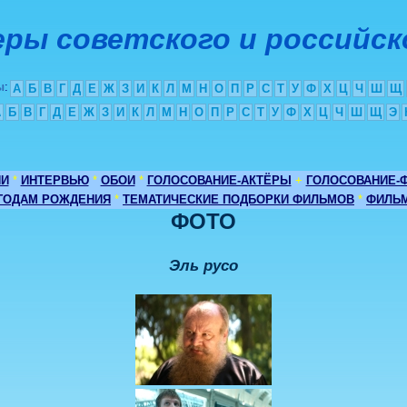
ры советского и российск
ы
:
А
Б
В
Г
Д
Е
Ж
З
И
К
Л
М
Н
О
П
Р
С
Т
У
Ф
Х
Ц
Ч
Ш
Щ
А
Б
В
Г
Д
Е
Ж
З
И
К
Л
М
Н
О
П
Р
С
Т
У
Ф
Х
Ц
Ч
Ш
Щ
Э
ИИ
*
ИНТЕРВЬЮ
*
ОБОИ
*
ГОЛОСОВАНИЕ-АКТЁРЫ
+
ГОЛОСОВАНИЕ-
 ГОДАМ РОЖДЕНИЯ
*
ТЕМАТИЧЕСКИЕ ПОДБОРКИ ФИЛЬМОВ
*
ФИЛЬМ
ФОТО
Эль русо