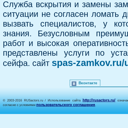
Служба вскрытия и замены замк
ситуации не согласен ломать д
вызвать специалистов, у ко
знания. Безусловным преиму
работ и высокая оперативност
представлены услуги по уст
spas-zamkov.ru/
сейфа. сайт
Вконтакте
http://rusactors.ru/
© 2003-2016 RUSactors.ru / Использование сайта
означае
пользовательского соглашения
согласие с условиями
.