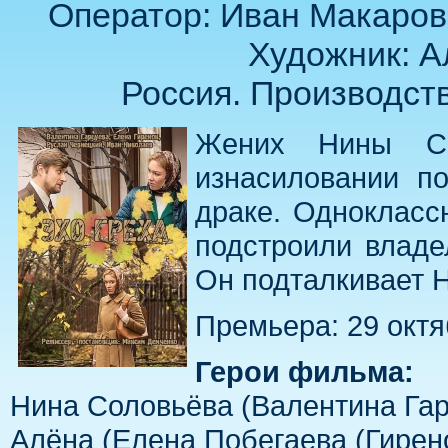
Оператор: Иван Макаров
Художник: А
Россия. Производст
Жених Нины Се
изнасиловании по
драке. Однокласс
подстроили владе
Он подталкивает Н
Премьера: 29 октя
Герои фильма:
Нина Соловьёва (Валентина Га
Алёна (Елена Побегаева (Гирено