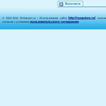
Вконтакте
http://rusactors.ru/
© 2003-2016 RUSactors.ru / Использование сайта
означае
пользовательского соглашения
согласие с условиями
.