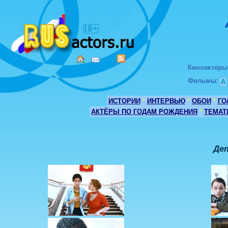
Киноактеры
Фильмы
:
А
ИСТОРИИ
*
ИНТЕРВЬЮ
*
ОБОИ
*
ГО
АКТЁРЫ ПО ГОДАМ РОЖДЕНИЯ
*
ТЕМАТ
Де