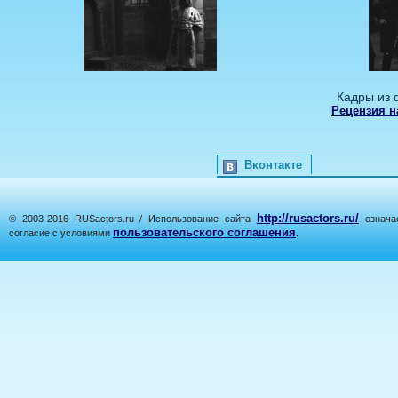
Кадры из 
Рецензия 
Вконтакте
http://rusactors.ru/
© 2003-2016 RUSactors.ru / Использование сайта
означае
пользовательского соглашения
согласие с условиями
.