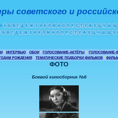
ры советского и российск
ы
:
А
Б
В
Г
Д
Е
Ж
З
И
К
Л
М
Н
О
П
Р
С
Т
У
Ф
Х
Ц
Ч
Ш
Щ
А
Б
В
Г
Д
Е
Ж
З
И
К
Л
М
Н
О
П
Р
С
Т
У
Ф
Х
Ц
Ч
Ш
Щ
Э
ИИ
*
ИНТЕРВЬЮ
*
ОБОИ
*
ГОЛОСОВАНИЕ-АКТЁРЫ
+
ГОЛОСОВАНИЕ-
 ГОДАМ РОЖДЕНИЯ
*
ТЕМАТИЧЕСКИЕ ПОДБОРКИ ФИЛЬМОВ
*
ФИЛЬМ
ФОТО
Боевой киносборник №6