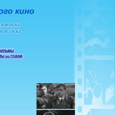
ого кино
Э
Ю
Я
A-Z
Ю
Я
1-9
A-Z
ФИЛЬМЫ
Ы по ГОДАМ