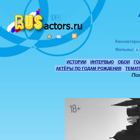
Киноактеры
Фильмы
:
А
ИСТОРИИ
*
ИНТЕРВЬЮ
*
ОБОИ
*
ГО
АКТЁРЫ ПО ГОДАМ РОЖДЕНИЯ
*
ТЕМАТ
По