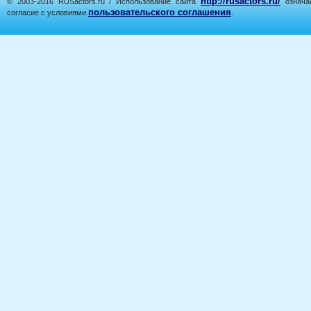
http://rusactors.ru/
© 2003-2016 RUSactors.ru / Использование сайта
означае
пользовательского соглашения
согласие с условиями
.