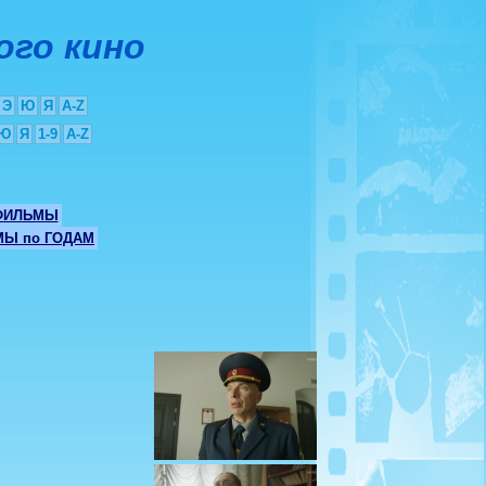
ого кино
Э
Ю
Я
A-Z
Ю
Я
1-9
A-Z
ФИЛЬМЫ
Ы по ГОДАМ