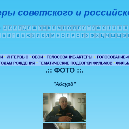
ры советского и российск
ы
:
А
Б
В
Г
Д
Е
Ж
З
И
К
Л
М
Н
О
П
Р
С
Т
У
Ф
Х
Ц
Ч
Ш
Щ
А
Б
В
Г
Д
Е
Ж
З
И
К
Л
М
Н
О
П
Р
С
Т
У
Ф
Х
Ц
Ч
Ш
Щ
Э
ИИ
*
ИНТЕРВЬЮ
*
ОБОИ
*
ГОЛОСОВАНИЕ-АКТЁРЫ
+
ГОЛОСОВАНИЕ-
 ГОДАМ РОЖДЕНИЯ
*
ТЕМАТИЧЕСКИЕ ПОДБОРКИ ФИЛЬМОВ
*
ФИЛЬМ
.:: ФОТО ::.
"Абсурд"