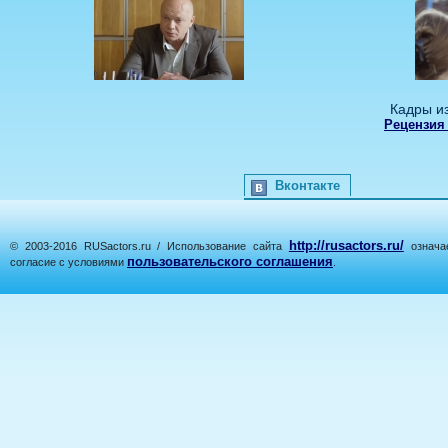
Кадры и
Рецензия
Вконтакте
http://rusactors.ru/
© 2003-2016 RUSactors.ru / Использование сайта
означае
пользовательского соглашения
согласие с условиями
.