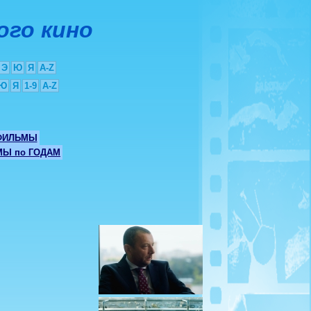
ого кино
Э
Ю
Я
A-Z
Ю
Я
1-9
A-Z
ФИЛЬМЫ
Ы по ГОДАМ