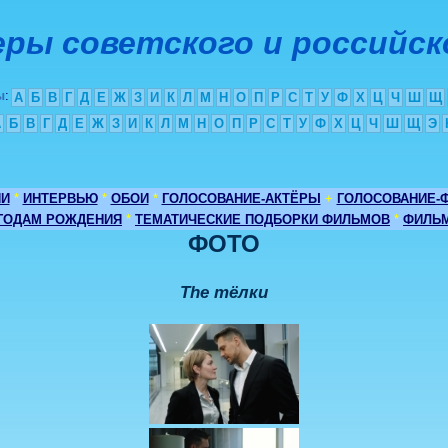
ры советского и российск
ы
:
А
Б
В
Г
Д
Е
Ж
З
И
К
Л
М
Н
О
П
Р
С
Т
У
Ф
Х
Ц
Ч
Ш
Щ
А
Б
В
Г
Д
Е
Ж
З
И
К
Л
М
Н
О
П
Р
С
Т
У
Ф
Х
Ц
Ч
Ш
Щ
Э
ИИ
*
ИНТЕРВЬЮ
*
ОБОИ
*
ГОЛОСОВАНИЕ-АКТЁРЫ
+
ГОЛОСОВАНИЕ-
 ГОДАМ РОЖДЕНИЯ
*
ТЕМАТИЧЕСКИЕ ПОДБОРКИ ФИЛЬМОВ
*
ФИЛЬМ
ФОТО
The тёлки