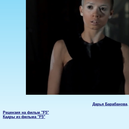
Дарья Барабанова
Рецензия на фильм "F5"
Кадры из фильма "F5"