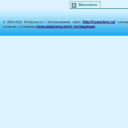
Вконтакте
http://rusactors.ru/
© 2003-2016 RUSactors.ru / Использование сайта
означае
пользовательского соглашения
согласие с условиями
.