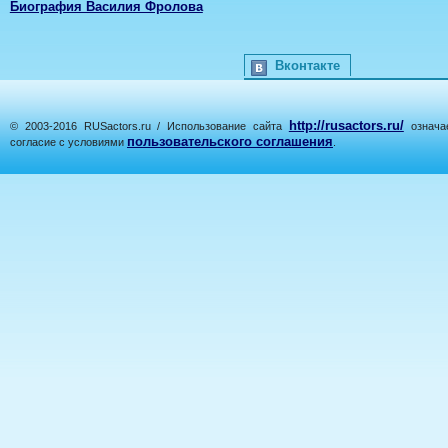
Биография Василия Фролова
Вконтакте
http://rusactors.ru/
© 2003-2016 RUSactors.ru / Использование сайта
означае
пользовательского соглашения
согласие с условиями
.