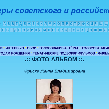
ры советского и российск
ы
:
А
Б
В
Г
Д
Е
Ж
З
И
К
Л
М
Н
О
П
Р
С
Т
У
Ф
Х
Ц
Ч
Ш
Щ
А
Б
В
Г
Д
Е
Ж
З
И
К
Л
М
Н
О
П
Р
С
Т
У
Ф
Х
Ц
Ч
Ш
Щ
Э
ИИ
*
ИНТЕРВЬЮ
*
ОБОИ
*
ГОЛОСОВАНИЕ-АКТЁРЫ
+
ГОЛОСОВАНИЕ-
 ГОДАМ РОЖДЕНИЯ
*
ТЕМАТИЧЕСКИЕ ПОДБОРКИ ФИЛЬМОВ
*
ФИЛЬМ
.:: ФОТО АЛЬБОМ ::.
Фриске Жанна Владимировна