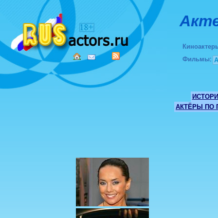
Акте
Киноактер
Фильмы
:
ИСТОР
АКТЁРЫ ПО