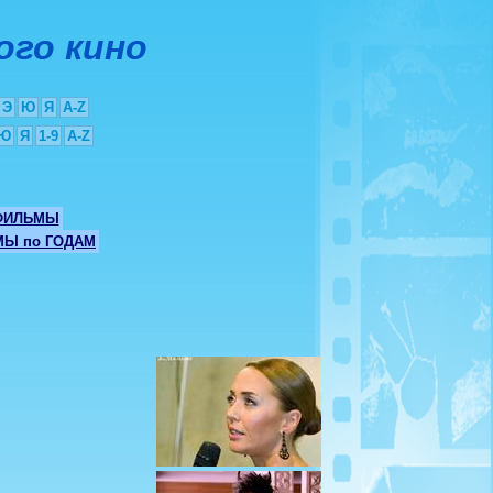
ого кино
Э
Ю
Я
A-Z
Ю
Я
1-9
A-Z
ФИЛЬМЫ
Ы по ГОДАМ