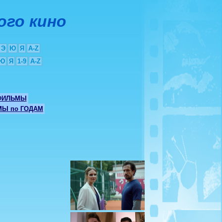
ого кино
Э
Ю
Я
A-Z
Ю
Я
1-9
A-Z
ФИЛЬМЫ
Ы по ГОДАМ