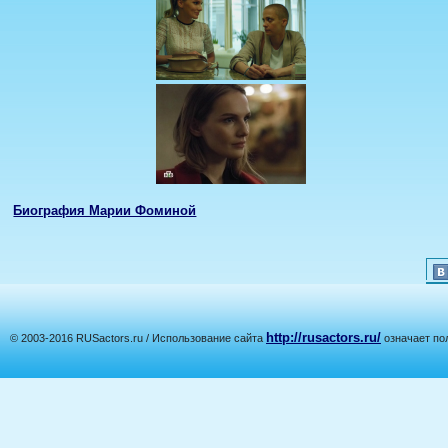
Биография Марии Фоминой
http://rusactors.ru/
© 2003-2016 RUSactors.ru / Использование сайта
означает по