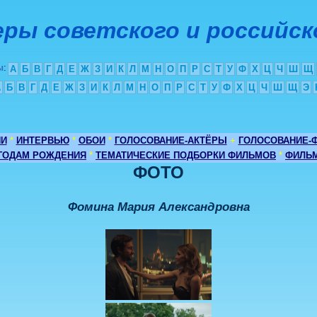
ры советского и российск
ы
:
А
Б
В
Г
Д
Е
Ж
З
И
К
Л
М
Н
О
П
Р
С
Т
У
Ф
Х
Ц
Ч
Ш
Щ
А
Б
В
Г
Д
Е
Ж
З
И
К
Л
М
Н
О
П
Р
С
Т
У
Ф
Х
Ц
Ч
Ш
Щ
Э
ИИ
*
ИНТЕРВЬЮ
*
ОБОИ
*
ГОЛОСОВАНИЕ-АКТЁРЫ
+
ГОЛОСОВАНИЕ-
 ГОДАМ РОЖДЕНИЯ
*
ТЕМАТИЧЕСКИЕ ПОДБОРКИ ФИЛЬМОВ
*
ФИЛЬМ
ФОТО
Фомина Мария Александровна