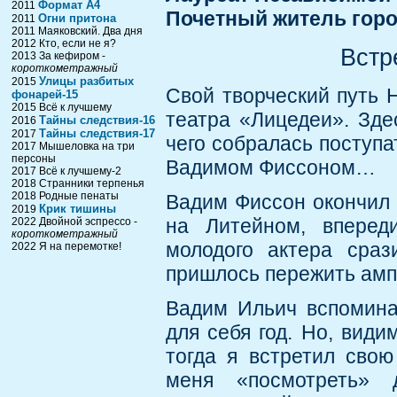
Формат А4
2011
Почетный житель гор
Огни притона
2011
2011 Маяковский. Два дня
2012 Кто, если не я?
Встр
2013 За кефиром -
короткометражный
Улицы разбитых
2015
Свой творческий путь 
фонарей-15
2015 Всё к лучшему
театра «Лицедеи». Зде
Тайны следствия-16
2016
Тайны следствия-17
2017
чего собралась поступа
2017 Мышеловка на три
персоны
Вадимом Фиссоном…
2017 Всё к лучшему-2
2018 Странники терпенья
2018 Родные пенаты
Вадим Фиссон окончил 
Крик тишины
2019
на Литейном, вперед
2022 Двойной эспрессо -
короткометражный
молодого актера сраз
2022 Я на перемотке!
пришлось пережить амп
Вадим Ильич вспомина
для себя год. Но, види
тогда я встретил сво
меня «посмотреть» д