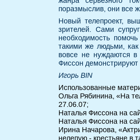
жанра серьезного ток
поразмыслив, они все же
Новый телепроект, вы
зрителей. Сами супру
необходимость помочь
такими же людьми, как
вовсе не нуждаются в
Фиссон демонстрируют 
Игорь BIN
Использованные матер
Ольга Рябинина, «На те
27.06.07;
Наталья Фиссона на сайт
Наталья Фиссона на сай
Ирина Начарова, «Актр
нелепую - крестьяне в 