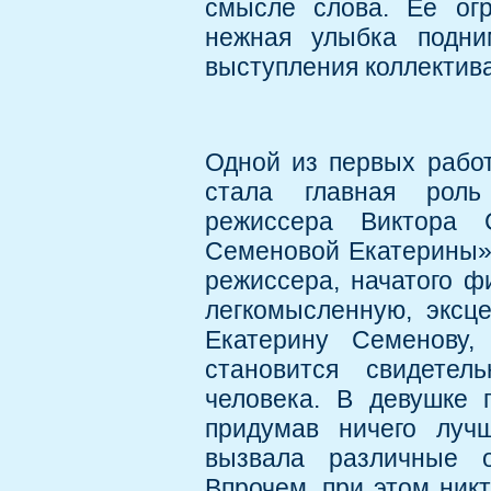
смысле слова. Ее ог
нежная улыбка подни
выступления коллектив
Одной из первых рабо
стала главная рол
режиссера Виктора 
Семеновой Екатерины» 
режиссера, начатого ф
легкомысленную, эксц
Екатерину Семенову,
становится свидетел
человека. В девушке 
придумав ничего лучш
вызвала различные о
Впрочем, при этом ник