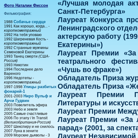
«Лучшая молодая ак
Фото Наталии Фиссон
Санкт-Петербурга»
Фильмография:
Лауреат Конкурса пр
Собачье сердце
1988
1991 Как хорошо, когда... -
Ленинградского отдел
короткометражный
актерскую работу (19
1992 На тебя уповаю
1992 Шагреневая Кость -
Екатерины»)
короткометражный
1992 Странные мужчины
Лауреат Премии «За
Семеновой Екатерины
1993 Танец смерти
(США-
театрального фестив
Россия)
1993 Никотин
«Чушь во фраке»)
1994 Последнее дело
Вареного
Обладатель Приза журн
1996 Недотепы -
короткометражный
Обладатель Приза «Ж
Улицы разбитых
1997-1998
фонарей-1
Лауреат Премии П
Ниро Вульф и
2001-2003
Арчи Гудвин
Литературы и искусст
2003 Повелитель эфира
2003 Небо и земля
Лауреат Премии Межд
2005 Самые счастливые
Лауреат Премии «За 
2006 По этапу / In Transit
(Великобритания-Россия)
парад» (2001, за спек
2007 Шекспиру и не снилось
2007 Луна в зените
Лауреат Независимой 
2009 Морские дьяволы - 3