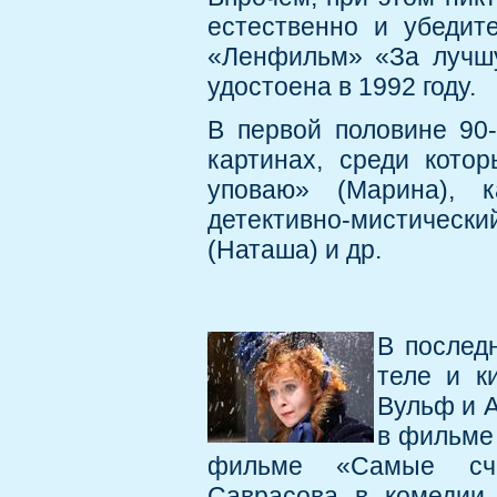
естественно и убедит
«Ленфильм» «За лучшу
удостоена в 1992 году.
В первой половине 90
картинах, среди кото
уповаю» (Марина), к
детективно-мистически
(Наташа) и др.
В послед
теле и к
Вульф и А
в фильме 
фильме «Самые сча
Саврасова в комедии