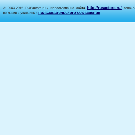
http://rusactors.ru/
© 2003-2016 RUSactors.ru / Использование сайта
означае
пользовательского соглашения
согласие с условиями
.