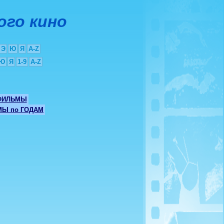
ого кино
Э
Ю
Я
A-Z
Ю
Я
1-9
A-Z
ФИЛЬМЫ
Ы по ГОДАМ