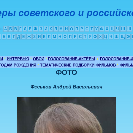
ры советского и российск
ы
:
А
Б
В
Г
Д
Е
Ж
З
И
К
Л
М
Н
О
П
Р
С
Т
У
Ф
Х
Ц
Ч
Ш
Щ
А
Б
В
Г
Д
Е
Ж
З
И
К
Л
М
Н
О
П
Р
С
Т
У
Ф
Х
Ц
Ч
Ш
Щ
Э
ИИ
*
ИНТЕРВЬЮ
*
ОБОИ
*
ГОЛОСОВАНИЕ-АКТЁРЫ
+
ГОЛОСОВАНИЕ-
 ГОДАМ РОЖДЕНИЯ
*
ТЕМАТИЧЕСКИЕ ПОДБОРКИ ФИЛЬМОВ
*
ФИЛЬМ
ФОТО
Феськов Андрей Васильевич