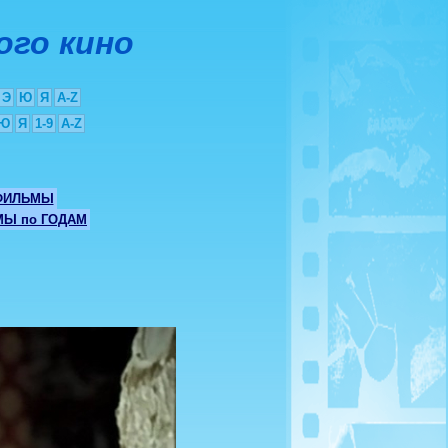
ого кино
Э
Ю
Я
A-Z
Ю
Я
1-9
A-Z
ФИЛЬМЫ
Ы по ГОДАМ