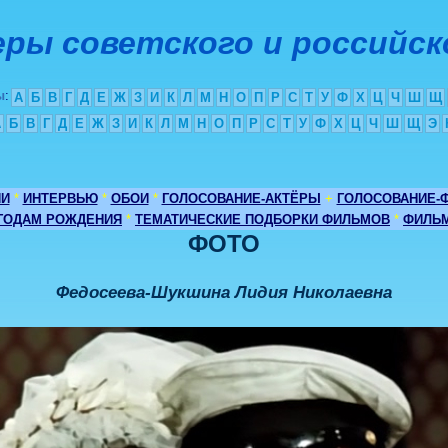
ры советского и российск
ы
:
А
Б
В
Г
Д
Е
Ж
З
И
К
Л
М
Н
О
П
Р
С
Т
У
Ф
Х
Ц
Ч
Ш
Щ
А
Б
В
Г
Д
Е
Ж
З
И
К
Л
М
Н
О
П
Р
С
Т
У
Ф
Х
Ц
Ч
Ш
Щ
Э
ИИ
*
ИНТЕРВЬЮ
*
ОБОИ
*
ГОЛОСОВАНИЕ-АКТЁРЫ
+
ГОЛОСОВАНИЕ-
 ГОДАМ РОЖДЕНИЯ
*
ТЕМАТИЧЕСКИЕ ПОДБОРКИ ФИЛЬМОВ
*
ФИЛЬМ
ФОТО
Федосеева-Шукшина Лидия Николаевна