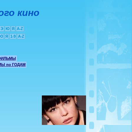
ого кино
Э
Ю
Я
A-Z
Ю
Я
1-9
A-Z
ФИЛЬМЫ
Ы по ГОДАМ