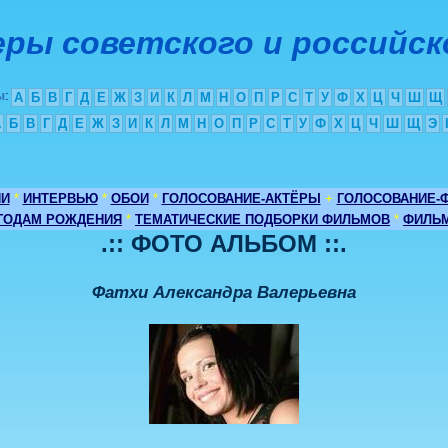
ры советского и российск
ы
:
А
Б
В
Г
Д
Е
Ж
З
И
К
Л
М
Н
О
П
Р
С
Т
У
Ф
Х
Ц
Ч
Ш
Щ
А
Б
В
Г
Д
Е
Ж
З
И
К
Л
М
Н
О
П
Р
С
Т
У
Ф
Х
Ц
Ч
Ш
Щ
Э
ИИ
*
ИНТЕРВЬЮ
*
ОБОИ
*
ГОЛОСОВАНИЕ-АКТЁРЫ
+
ГОЛОСОВАНИЕ-
 ГОДАМ РОЖДЕНИЯ
*
ТЕМАТИЧЕСКИЕ ПОДБОРКИ ФИЛЬМОВ
*
ФИЛЬМ
.:: ФОТО АЛЬБОМ ::.
Фатхи Александра Валерьевна