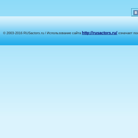
http://rusactors.ru/
© 2003-2016 RUSactors.ru / Использование сайта
означает по