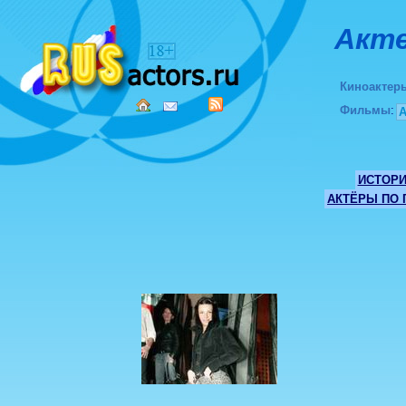
Акте
Киноактер
Фильмы
:
ИСТОР
АКТЁРЫ ПО