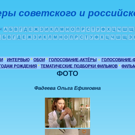
ры советского и российск
ы
:
А
Б
В
Г
Д
Е
Ж
З
И
К
Л
М
Н
О
П
Р
С
Т
У
Ф
Х
Ц
Ч
Ш
Щ
А
Б
В
Г
Д
Е
Ж
З
И
К
Л
М
Н
О
П
Р
С
Т
У
Ф
Х
Ц
Ч
Ш
Щ
Э
ИИ
*
ИНТЕРВЬЮ
*
ОБОИ
*
ГОЛОСОВАНИЕ-АКТЁРЫ
+
ГОЛОСОВАНИЕ-
 ГОДАМ РОЖДЕНИЯ
*
ТЕМАТИЧЕСКИЕ ПОДБОРКИ ФИЛЬМОВ
*
ФИЛЬМ
ФОТО
Фадеева Ольга Ефимовна