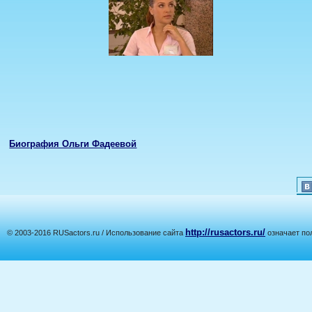
Биография Ольги Фадеевой
http://rusactors.ru/
© 2003-2016 RUSactors.ru / Использование сайта
означает по