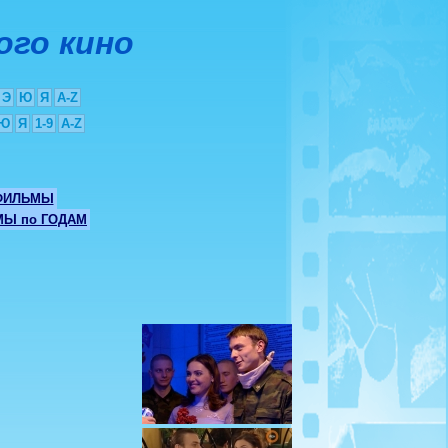
ого кино
Э
Ю
Я
A-Z
Ю
Я
1-9
A-Z
ФИЛЬМЫ
Ы по ГОДАМ