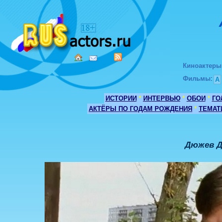
Киноактеры
Фильмы
:
А
ИСТОРИИ
*
ИНТЕРВЬЮ
*
ОБОИ
*
ГО
АКТЁРЫ ПО ГОДАМ РОЖДЕНИЯ
*
ТЕМАТ
Дюжев Д