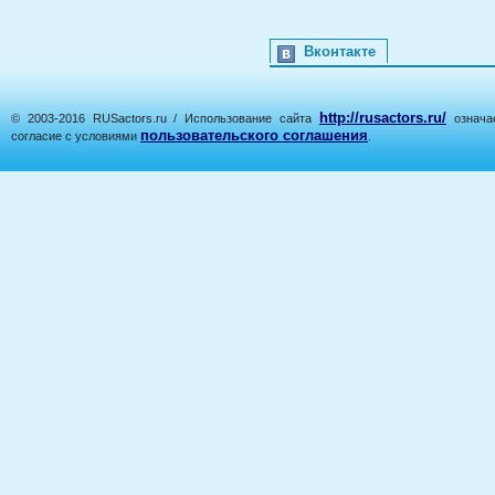
Вконтакте
http://rusactors.ru/
© 2003-2016 RUSactors.ru / Использование сайта
означае
пользовательского соглашения
согласие с условиями
.