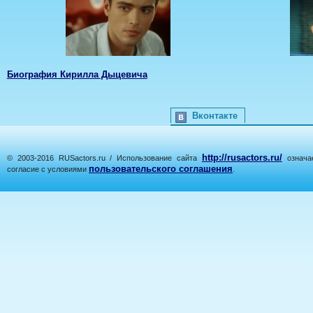
Биография Кирилла Дыцевича
Вконтакте
http://rusactors.ru/
© 2003-2016 RUSactors.ru / Использование сайта
означае
пользовательского соглашения
согласие с условиями
.