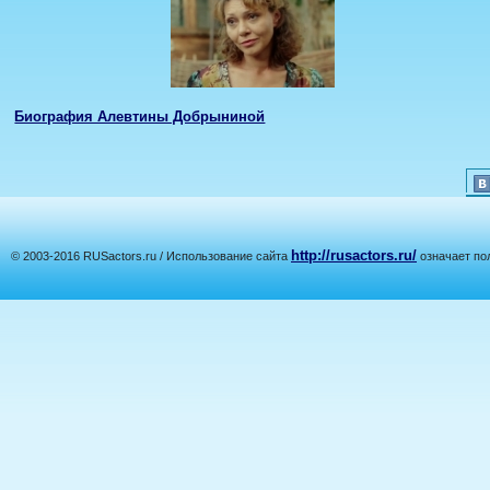
Биография Алевтины Добрыниной
http://rusactors.ru/
© 2003-2016 RUSactors.ru / Использование сайта
означает по