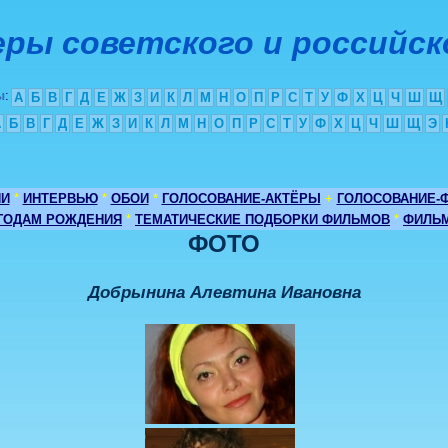
ры советского и российск
ы
:
А
Б
В
Г
Д
Е
Ж
З
И
К
Л
М
Н
О
П
Р
С
Т
У
Ф
Х
Ц
Ч
Ш
Щ
А
Б
В
Г
Д
Е
Ж
З
И
К
Л
М
Н
О
П
Р
С
Т
У
Ф
Х
Ц
Ч
Ш
Щ
Э
ИИ
*
ИНТЕРВЬЮ
*
ОБОИ
*
ГОЛОСОВАНИЕ-АКТЁРЫ
+
ГОЛОСОВАНИЕ-
 ГОДАМ РОЖДЕНИЯ
*
ТЕМАТИЧЕСКИЕ ПОДБОРКИ ФИЛЬМОВ
*
ФИЛЬМ
ФОТО
Добрынина Алевтина Ивановна