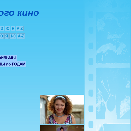
ого кино
Э
Ю
Я
A-Z
Ю
Я
1-9
A-Z
ФИЛЬМЫ
Ы по ГОДАМ