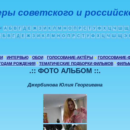
ры советского и российск
ы
:
А
Б
В
Г
Д
Е
Ж
З
И
К
Л
М
Н
О
П
Р
С
Т
У
Ф
Х
Ц
Ч
Ш
Щ
А
Б
В
Г
Д
Е
Ж
З
И
К
Л
М
Н
О
П
Р
С
Т
У
Ф
Х
Ц
Ч
Ш
Щ
Э
ИИ
*
ИНТЕРВЬЮ
*
ОБОИ
*
ГОЛОСОВАНИЕ-АКТЁРЫ
+
ГОЛОСОВАНИЕ-
 ГОДАМ РОЖДЕНИЯ
*
ТЕМАТИЧЕСКИЕ ПОДБОРКИ ФИЛЬМОВ
*
ФИЛЬМ
.:: ФОТО АЛЬБОМ ::.
Джербинова Юлия Георгиевна