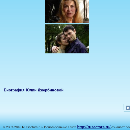
Биография Юлии Джербиновой
http://rusactors.ru/
© 2003-2016 RUSactors.ru / Использование сайта
означает по