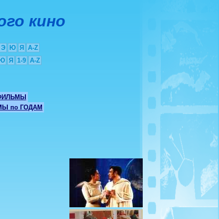
ого кино
Э
Ю
Я
A-Z
Ю
Я
1-9
A-Z
ФИЛЬМЫ
Ы по ГОДАМ