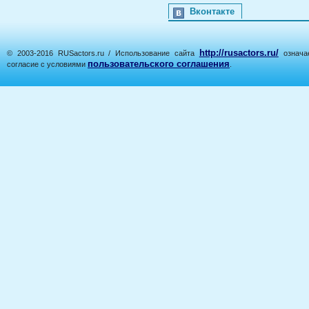
Вконтакте
http://rusactors.ru/
© 2003-2016 RUSactors.ru / Использование сайта
означае
пользовательского соглашения
согласие с условиями
.