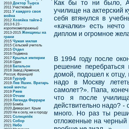
Как бы то ни было, А
Доктор Тырса
2010
2011 Участковый
училище на актерский к
У каждого своя
2011
война
себя втянулся в учебн
Хозяйка тайги-2
2012
2013 6.23 -
«качалки» есть нечто
короткометражный
диплом и огромное жел
Женщины на
2013-2015
грани
Чужая милая
2015
2015 Сельский учитель
Отдел
2015
2016 Подмена
В 1994 году после око
Крылья империи
2017
2018 Один
решение перебраться 
Батальон
2018
2018 Завод
(Армения,
домой, подошел к отцу, 
Россия, Франция)
Гурзуф
2018
надо в Москву летет
Лев Яшин. Вратарь
2019
моей мечты
самолет?». Папа, конеч
Ржев
2019
Отчим
2019
что я после училища
Легенда Феррари
2019
действительно надо? - с
2020 Бомба
2020 Диверсант. Крым
много. Но раз ты реши
2020 Ни к селу, ни к городу
Солнцепёк
2021
отложенные на черный д
Собор
2021
Небо
2021
вообще не знал...»