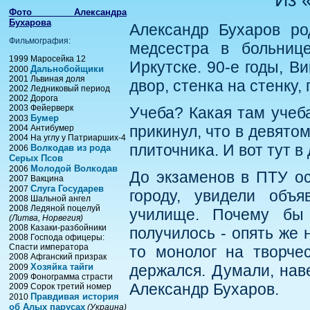
Фото Александра
Бухарова
Александр Бухаров ро
Фильмография:
медсестра в больнице
1999 Маросейка 12
Иркутске. 90-е годы, В
Дальнобойщики
2000
2001 Львиная доля
двор, стенка на стенку,
2002 Ледниковый период
2002 Дорога
2003 Фейерверк
Учеба? Какая там учеб
Бумер
2003
прикинул, что в девято
2004 Антибумер
2004 На углу у Патриарших-4
плиточника. И вот тут 
Волкодав из рода
2006
Серых Псов
Молодой Волкодав
2006
До экзаменов в ПТУ ост
2007 Вакцина
Слуга Государев
2007
городу, увидели объ
2008 Шальной ангел
2008 Ледяной поцелуй
училище. Почему бы
(Литва, Норвегия)
2008 Казаки-разбойники
получилось - опять же 
2008 Господа офицеры:
Спасти императора
то монолог на творче
2008 Афганский призрак
Хозяйка тайги
держался. Думали, нав
2009
2009 Фонограмма страсти
Александр Бухаров.
2009 Сорок третий номер
Правдивая история
2010
об Алых парусах
(Украина)