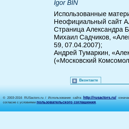
Igor BIN
Использованные матер
Неофициальный сайт Ал
Страница Александра Бух
Михаил Садчиков, «Алек
59, 07.04.2007);
Андрей Тумаркин, «Але
(«Московский Комсомоле
Вконтакте
http://rusactors.ru/
© 2003-2016 RUSactors.ru / Использование сайта
означае
пользовательского соглашения
согласие с условиями
.