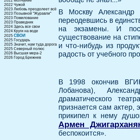
2022 Молчание
2022 Чужой
2023 Любовь преодолеет всё
В Москву Александр 
2023 Позывной "Журавли"
2023 Помилование
переодевшись в единст
2023 Праведник
2024 Здесь все свои
на экзамены. И по
2024 Круги на воде
СВОИ
существование на стипе
2025
2025 Государь
и что-нибудь из проду
2025 Значит, нам туда дорога
2025 Северный полюс
радость от учебного пр
2026 Высшая мера-2
2026 Город Брежнев
В 1998 окончив ВГ
Лобанова), Алекса
драматического театр
признается сам актер, 
прикипел к нему душо
Армен Джигарханя
беспокоится».