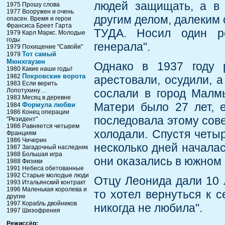
людей защищать, а в 
1975 Прошу слова
1977 Вооружен и очень
другим делом, далеким 
опасен. Время и герои
Франсиса Бреет Гарта
ТУДА. Носил один ро
1979 Карл Маркс. Молодые
годы
генерала".
1979 Похищение "Савойи"
Тот самый
1979
Мюнхгаузен
Однако в 1937 году р
1980 Какие наши годы!
Покровские ворота
1982
арестовали, осудили, а
1983 Если верить
Лопотухину…
сослали в город Малм
1983 Месяц в деревне
Матери было 27 лет, е
Формула любви
1984
1986 Конец операции
последовала этому совет
"Резидент"
1986 Равняется четырем
холодали. Спустя четыр
Франциям
1986 Чичерин
несколько дней началас
1987 Загадочный наследник
1988 Большая игра
они оказались в южном 
1988 Физики
1991 Небеса обетованные
1992 Старые молодые люди
Отцу Леонида дали 10 л
1993 Итальянский контракт
1996 Маленькая королева и
то хотел вернуться к с
другие
1997 Корабль двойников
никогда не любила".
1997 Шизофрения
Режиссёр: