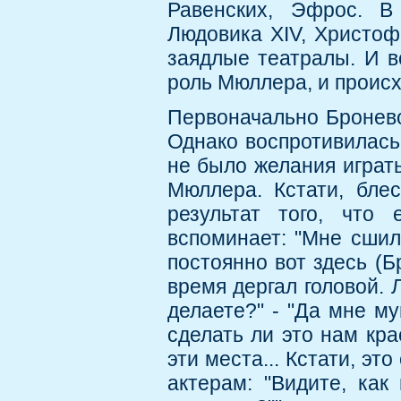
Равенских, Эфрос. В
Людовика ХIV, Христоф
заядлые театралы. И в
роль Мюллера, и происх
Первоначально Бронево
Однако воспротивилась
не было желания играть
Мюллера. Кстати, бле
результат того, что
вспоминает: "Мне сшил
постоянно вот здесь (Б
время дергал головой. 
делаете?" - "Да мне му
сделать ли это нам кр
эти места... Кстати, эт
актерам: "Видите, как