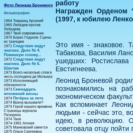
работу
Фото Леонида Броневого
Награжден Орденом "
Фильмография:
(1997, к юбилею Ленк
1964 Товарищ Арсений
1965 Лебедев против
Лебедева
1967 Твой современник
1970 Борис Годунов. Сцены
из трагедии
Это имя - знаковое. Т
Следствие ведут
1971
знатоки. Дело № 4.
Табакова, Василия Лано
Повинную голову...
Следствие ведут
ушедших: Ростислава
1972
знатоки. Дело № 6.
Евстигнеева.
Шантаж
1973 Всего несколько слов в
честь господина де Мольера
Леонид Броневой родилс
1973 Исполняющий
обязанности
познакомились на ра
Семнадцать
1973
мгновений весны
экономическом факульте
Пятёрка за лето
1974
1974 Врача вызывали?
Как вспоминает Леони
1974 Герой нашего времени.
Страницы журнала
людьми - сейчас это, в
Печорина
идею, в революцию. 
1974 Таня
1974-1981 Агония
советовала отцу пойти 
1975 Маяковский смеется
1975 Ольга Сергеевна