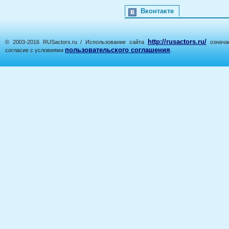
Вконтакте
http://rusactors.ru/
© 2003-2016 RUSactors.ru / Использование сайта
означае
пользовательского соглашения
согласие с условиями
.