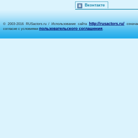
Вконтакте
http://rusactors.ru/
© 2003-2016 RUSactors.ru / Использование сайта
означае
пользовательского соглашения
согласие с условиями
.