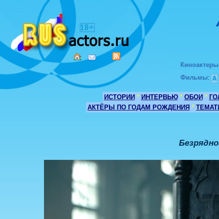
Киноактеры
Фильмы
:
А
ИСТОРИИ
*
ИНТЕРВЬЮ
*
ОБОИ
*
ГО
АКТЁРЫ ПО ГОДАМ РОЖДЕНИЯ
*
ТЕМАТ
Безрядно