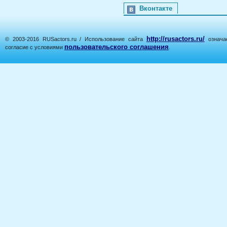
Вконтакте
http://rusactors.ru/
© 2003-2016 RUSactors.ru / Использование сайта
означае
пользовательского соглашения
согласие с условиями
.