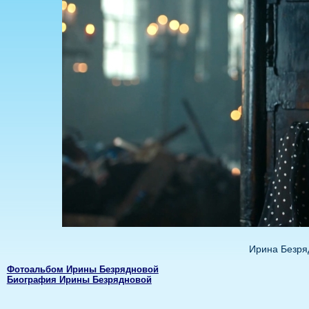
Ирина Безря
Фотоальбом Ирины Безрядновой
Биография Ирины Безрядновой