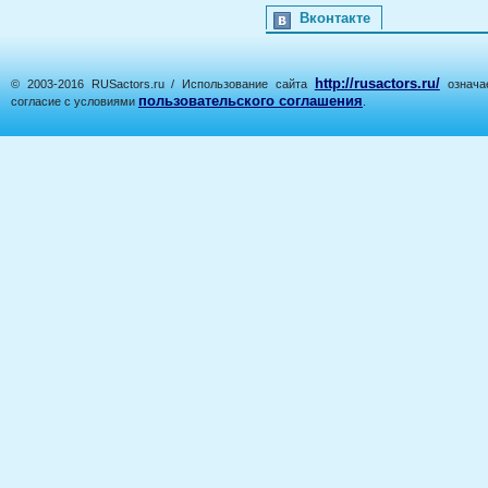
Вконтакте
http://rusactors.ru/
© 2003-2016 RUSactors.ru / Использование сайта
означае
пользовательского соглашения
согласие с условиями
.