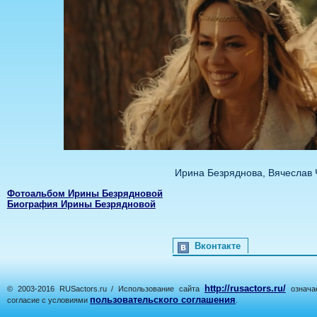
Ирина Безряднова, Вячеслав 
Фотоальбом Ирины Безрядновой
Биография Ирины Безрядновой
Вконтакте
http://rusactors.ru/
© 2003-2016 RUSactors.ru / Использование сайта
означае
пользовательского соглашения
согласие с условиями
.