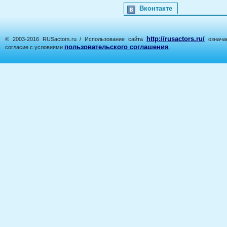
Вконтакте
http://rusactors.ru/
© 2003-2016 RUSactors.ru / Использование сайта
означае
пользовательского соглашения
согласие с условиями
.