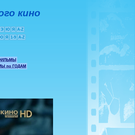
ого кино
Э
Ю
Я
A-Z
Ю
Я
1-9
A-Z
ФИЛЬМЫ
Ы по ГОДАМ