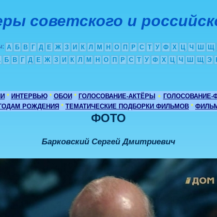
ры советского и российск
ы
:
А
Б
В
Г
Д
Е
Ж
З
И
К
Л
М
Н
О
П
Р
С
Т
У
Ф
Х
Ц
Ч
Ш
Щ
А
Б
В
Г
Д
Е
Ж
З
И
К
Л
М
Н
О
П
Р
С
Т
У
Ф
Х
Ц
Ч
Ш
Щ
Э
ИИ
*
ИНТЕРВЬЮ
*
ОБОИ
*
ГОЛОСОВАНИЕ-АКТЁРЫ
+
ГОЛОСОВАНИЕ-
 ГОДАМ РОЖДЕНИЯ
*
ТЕМАТИЧЕСКИЕ ПОДБОРКИ ФИЛЬМОВ
*
ФИЛЬМ
ФОТО
Барковский Сергей Дмитриевич