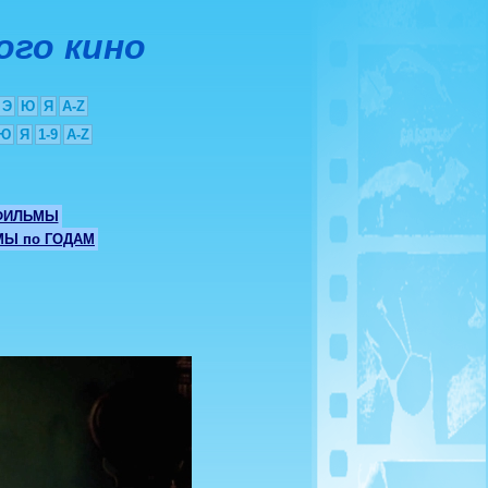
ого кино
Э
Ю
Я
A-Z
Ю
Я
1-9
A-Z
ФИЛЬМЫ
Ы по ГОДАМ