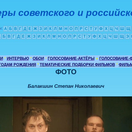
ры советского и российск
ы
:
А
Б
В
Г
Д
Е
Ж
З
И
К
Л
М
Н
О
П
Р
С
Т
У
Ф
Х
Ц
Ч
Ш
Щ
А
Б
В
Г
Д
Е
Ж
З
И
К
Л
М
Н
О
П
Р
С
Т
У
Ф
Х
Ц
Ч
Ш
Щ
Э
ИИ
*
ИНТЕРВЬЮ
*
ОБОИ
*
ГОЛОСОВАНИЕ-АКТЁРЫ
+
ГОЛОСОВАНИЕ-
 ГОДАМ РОЖДЕНИЯ
*
ТЕМАТИЧЕСКИЕ ПОДБОРКИ ФИЛЬМОВ
*
ФИЛЬМ
ФОТО
Балакшин Степан Николаевич