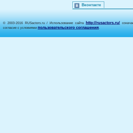
Вконтакте
http://rusactors.ru/
© 2003-2016 RUSactors.ru / Использование сайта
означае
пользовательского соглашения
согласие с условиями
.