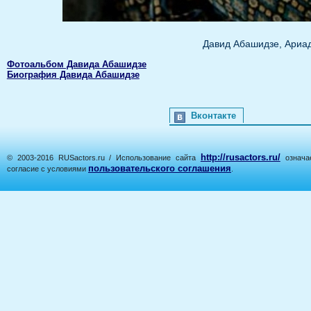
Давид Абашидзе, Ариа
Фотоальбом Давида Абашидзе
Биография Давида Абашидзе
Вконтакте
http://rusactors.ru/
© 2003-2016 RUSactors.ru / Использование сайта
означае
пользовательского соглашения
согласие с условиями
.