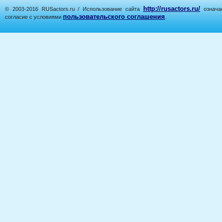
http://rusactors.ru/
© 2003-2016 RUSactors.ru / Использование сайта
означае
пользовательского соглашения
согласие с условиями
.