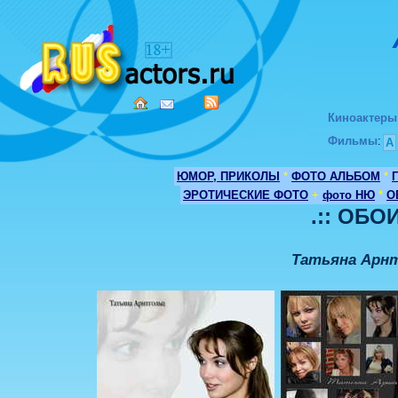
Киноактеры
Фильмы
:
А
ЮМОР, ПРИКОЛЫ
*
ФОТО АЛЬБОМ
*
ЭРОТИЧЕСКИЕ ФОТО
+
фото НЮ
*
О
.:: ОБОИ
Татьяна Арн