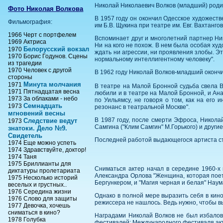
Николай Николаевич Волков (младший) родил
Фото Николая Волкова
В 1957 году он окончил Одесское художеств
Фильмография:
им Б.В. Щукина при театре им. Евг. Вахтанг
1966 Черт с портфелем
Вспоминает друг и многолетний партнер Ник
1969 Актриса
Ни на кого не похож. В нем была особая ху
Белорусский вокзал
1970
ждать ни агрессии, ни проявления злобы. Э
1970 Борис Годунов. Сцены
нормальному интеллигентному человеку".
из трагедии
1970 Человек с другой
В 1962 году Николай Волков-младший окончи
стороны
Минута молчания
1971
В театре на Малой Бронной судьба свела В
1971 Пятнадцатая весна
любили и в театре на Малой Бронной, и Ан
1973 За облаками - небо
по Уильямсу, не говоря о том, как на его
Семнадцать
1973
резонанс в театральной Москве".
мгновений весны
В 1987 году, после смерти Эфроса, Николай
Следствие ведут
1973
Самгина ("Клим Самгин" М.Горького) и другие
знатоки. Дело №9.
Свидетель
Последней работой выдающегося артиста ста
1974 Еще можно успеть
1974 Здравствуйте, доктор!
1974 Таня
1975 Бриллианты для
Сниматься актер начал в середине 1960-х
диктатуры пролетариата
Александра Орлова "Женщина, которая поет"
1975 Несколько историй
Бергункером, и "Магия черная и белая" На
веселых и грустных..
1976 Середина жизни
Однако в полной мере выразить себя в кино
1976 Слово для защиты
режиссера не нашлось. Ведь нужно, чтобы вы
1977 Девочка, хочешь
сниматься в кино?
Наградами Николай Волков не был избалов
1978 Голубка
фестивалей: Международного фестиваля акт