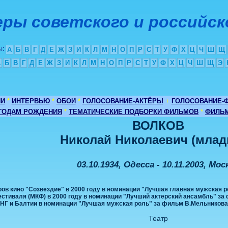
ры советского и российск
ы
:
А
Б
В
Г
Д
Е
Ж
З
И
К
Л
М
Н
О
П
Р
С
Т
У
Ф
Х
Ц
Ч
Ш
Щ
А
Б
В
Г
Д
Е
Ж
З
И
К
Л
М
Н
О
П
Р
С
Т
У
Ф
Х
Ц
Ч
Ш
Щ
Э
ИИ
*
ИНТЕРВЬЮ
*
ОБОИ
*
ГОЛОСОВАНИЕ-АКТЁРЫ
+
ГОЛОСОВАНИЕ-
 ГОДАМ РОЖДЕНИЯ
*
ТЕМАТИЧЕСКИЕ ПОДБОРКИ ФИЛЬМОВ
*
ФИЛЬМ
ВОЛКОВ
Николай Николаевич (мла
03.10.1934, Одесса - 10.11.2003, Мос
ов кино "Созвездие" в 2000 году в номинации "Лучшая главная мужская 
стиваля (МКФ) в 2000 году в номинации "Лучший актерский ансамбль" за
СНГ и Балтии в номинации "Лучшая мужская роль" за фильм В.Мельникова
Театр