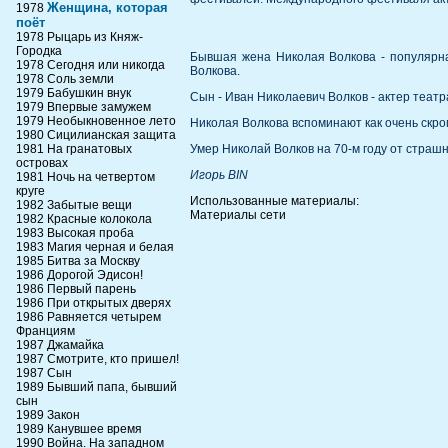
Женщина, которая
1978
поёт
1978 Рыцарь из Княж-
Городка
Бывшая жена Николая Волкова - популярная
1978 Сегодня или никогда
Волкова.
1978 Соль земли
1979 Бабушкин внук
Сын - Иван Николаевич Волков - актер театр
1979 Впервые замужем
1979 Необыкновенное лето
Николая Волкова вспоминают как очень скром
1980 Сицилианская защита
1981 На гранатовых
Умер Николай Волков на 70-м году от страшн
островах
Игорь BIN
1981 Ночь на четвертом
круге
Использованные материалы:
1982 Забытые вещи
Материалы сети
1982 Красные колокола
1983 Высокая проба
1983 Магия черная и белая
1985 Битва за Москву
1986 Дорогой Эдисон!
1986 Первый парень
1986 При открытых дверях
1986 Равняется четырем
Франциям
1987 Джамайка
1987 Смотрите, кто пришел!
1987 Сын
1989 Бывший папа, бывший
сын
1989 Закон
1989 Канувшее время
1990 Война. На западном