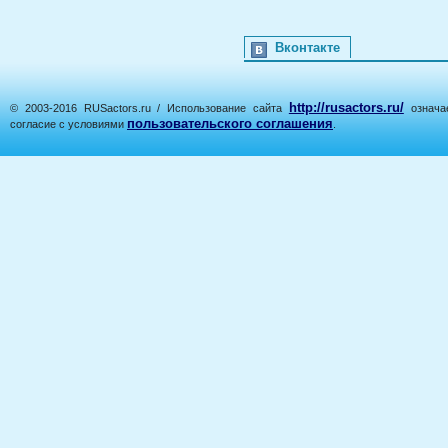
Вконтакте
http://rusactors.ru/
© 2003-2016 RUSactors.ru / Использование сайта
означае
пользовательского соглашения
согласие с условиями
.