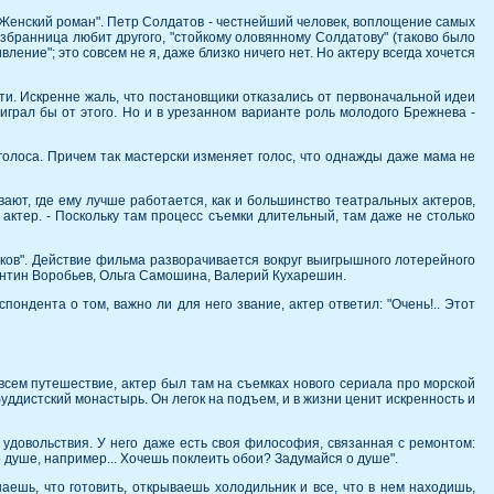
"Женский роман". Петр Солдатов - честнейший человек, воплощение самых
 избранница любит другого, "стойкому оловянному Солдатову" (таково было
вление"; это совсем не я, даже близко ничего нет. Но актеру всегда хочется
ти. Искренне жаль, что постановщики отказались от первоначальной идеи
играл бы от этого. Но и в урезанном варианте роль молодого Брежнева -
 голоса. Причем так мастерски изменяет голос, что однажды даже мама не
вают, где ему лучше работается, как и большинство театральных актеров,
т актер. - Поскольку там процесс съемки длительный, там даже не столько
иков". Действие фильма разворачивается вокруг выигрышного лотерейного
антин Воробьев, Ольга Самошина, Валерий Кухарешин.
ондента о том, важно ли для него звание, актер ответил: "Очень!.. Этот
овсем путешествие, актер был там на съемках нового сериала про морской
 буддистский монастырь. Он легок на подъем, и в жизни ценит искренность и
 удовольствия. У него даже есть своя философия, связанная с ремонтом:
 о душе, например... Хочешь поклеить обои? Задумайся о душе".
наешь, что готовить, открываешь холодильник и все, что в нем находишь,