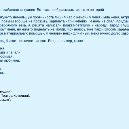
а забавная ситуация. Вот как о ней рассказывает сам ее герой.
кую-то небольшую провинность лишил нас с женой - у меня была жена, актрис
 премии вообще не прожить, зарплата - три копейки. Я ночь не спал, придума
еребряного века. А ребята написали плакат-петицию к народу. Народ слу
круг меня, но ничего поделать не могли. Признаюсь, мне такой способ зараб
ссе материальную помощь». Я человек неконфликтный, меня нужно долго завод
ть, бывает, он пишет их сам. Вот, например, такое:
ка,
бви и печали.
любимая.
оей любимой.
а,
и...
омедии),
т Театра Комедии),
рькую",