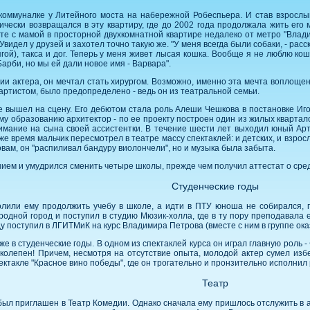
оммуналке у Литейного моста на набережной Робеспьера. И став взрослым
ически возвращался в эту квартиру, где до 2002 года продолжала жить его
те с мамой в просторной двухкомнатной квартире недалеко от метро "Влади
видел у друзей и захотел точно такую же. "У меня всегда были собаки, - расс
ой), такса и дог. Теперь у меня живет лысая кошка. Вообще я не люблю кош
Барби, но мы ей дали новое имя - Варвара".
ии актера, он мечтал стать хирургом. Возможно, именно эта мечта воплощен
ет артистом, было предопределено - ведь он из театральной семьи.
 вышел на сцену. Его дебютом стала роль Алеши Чешкова в постановке Игор
му образованию архитектор - по ее проекту построен один из жилых квартало
имание на сына своей ассистентки. В течение шести лет выходил юный Арту
же время мальчик пересмотрел в театре массу спектаклей: и детских, и взрос
ловам, он "распиливал бандуру виолончели", но и музыка была забыта.
нием и умудрился сменить четыре школы, прежде чем получил аттестат о сре
Студенческие годы
олили ему продолжить учебу в школе, а идти в ПТУ юноша не собирался, 
 родной город и поступил в студию Мюзик-холла, где в ту пору преподавала
ду поступил в ЛГИТМиК на курс Владимира Петрова (вместе с ним в группе ок
же в студенческие годы. В одном из спектаклей курса он играл главную роль
иколепен! Причем, несмотря на отсутствие опыта, молодой актер сумел из
ектакле "Красное вино победы", где он трогательно и пронзительно исполнил
Театр
был приглашен в Театр Комедии. Однако сначала ему пришлось отслужить в арм