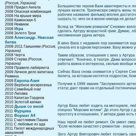
(Россия, Украина)
Большинство героев Вахи авантюристы и ло
2008 Придел Ангела
лучших качеств. Трагическая смерть жены п
2008 Опасная комбинация
рабочее название фильма) вполне достаточно 
2008 На крыше мира
сыграть то, чего он в жизни никогда не делал"
2008 Каменская-5
2008 Реквием
Вслед за "Женским романом" Снежкин взялся
Игра
2008
сделать Артуру возрастной грим. Думаю, о
2008 Золото Трои
несомненная удача актера.
Александр. Невская
2008
битва
В кино Ваха с недавних пор занимается еще
2008-2011 Гаишники
(Россия,
узнала его в одном персонаже. Ваху можно у
Украина)
2009 Черта
Таким образом, отношения с кино у Артура 
2009 Стерва
(Россия,
отвечает: "Конечно, в театре. Даже вопросо
Украина)
работа важна и интересна, сколько вообще 
2009 Правило лабиринта
Сейчас Ваха снова снимается у Сергея Сне
2009 Личное дело капитана
билета, за которым охотятся подростки, б
Рюмина
Европа-Азия
2009
Получив в 1999 звание "Заслуженного артис
2009 Вербное воскресенье
статус дает право на отдельный гостиничный
2010 Семейный очаг
2010 Лиговка
2010 Капитан Гордеев
2010 Золотой капкан
Артур Ваха любит ездить на мотоцикле, люб
Дыши со мной
2010
спецназ "Морские котики". До этого Артур с 
Фурцева
2011
простоту в отношениях. У актера даже есть т
Формат А4
2011
2011 Счастливчик Пашка
Наш герой не любит ремонт. Он умеет сверл
2011 С любовью из ада
"Если человек зачастил с ремонтом - значит,
2011 Пилот международных
авиалиний
Зато Артур Викторович любит готовить свое