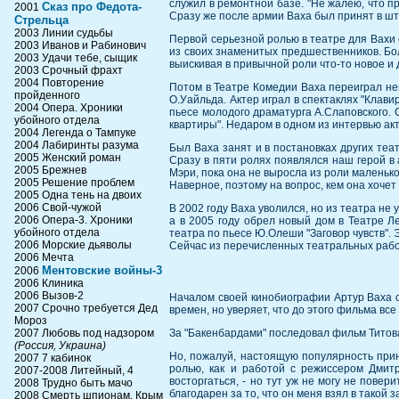
служил в ремонтной базе. "Не жалею, что п
Сказ про Федота-
2001
Сразу же после армии Ваха был принят в шт
Стрельца
2003 Линии судьбы
Первой серьезной ролью в театре для Вахи 
2003 Иванов и Рабинович
из своих знаменитых предшественников. Бол
2003 Удачи тебе, сыщик
выискивая в привычной роли что-то новое и д
2003 Срочный фрахт
2004 Повторение
Потом в Театре Комедии Ваха переиграл нем
пройденного
О.Уайльда. Актер играл в спектаклях "Клав
2004 Опера. Хроники
пьесе молодого драматурга А.Слаповского.
убойного отдела
квартиры". Недаром в одном из интервью ак
2004 Легенда о Тампуке
2004 Лабиринты разума
Был Ваха занят и в постановках других теат
2005 Женский роман
Сразу в пяти ролях появлялся наш герой в 
2005 Брежнев
Мэри, пока она не выросла из роли маленьк
2005 Решение проблем
Наверное, поэтому на вопрос, кем она хочет 
2005 Одна тень на двоих
2006 Свой-чужой
В 2002 году Ваха уволился, но из театра не 
2006 Опера-3. Хроники
а в 2005 году обрел новый дом в Театре Л
убойного отдела
театра по пьесе Ю.Олеши "Заговор чувств". 
2006 Морские дьяволы
Сейчас из перечисленных театральных работ
2006 Мечта
Ментовские войны-3
2006
2006 Клиника
2006 Вызов-2
Началом своей кинобиографии Артур Ваха с
2007 Срочно требуется Дед
времен, но уверяет, что до этого фильма вс
Мороз
2007 Любовь под надзором
За "Бакенбардами" последовал фильм Титова
(Россия, Украина)
Но, пожалуй, настоящую популярность прин
2007 7 кабинок
ролью, как и работой с режиссером Дмит
2007-2008 Литейный, 4
восторгаться, - но тут уж не могу не пове
2008 Трудно быть мачо
благодарен за то, что он меня взял в такой 
2008 Смерть шпионам. Крым