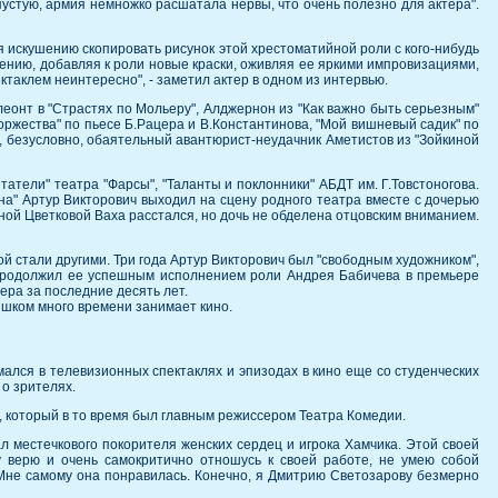
пустую, армия немножко расшатала нервы, что очень полезно для актера".
я искушению скопировать рисунок этой хрестоматийной роли с кого-нибудь
лению, добавляя к роли новые краски, оживляя ее яркими импровизациями,
ектаклем неинтересно", - заметил актер в одном из интервью.
леонт в "Страстях по Мольеру", Алджернон из "Как важно быть серьезным"
оржества" по пьесе Б.Рацера и В.Константинова, "Мой вишневый садик" по
, безусловно, обаятельный авантюрист-неудачник Аметистов из "Зойкиной
татели" театра "Фарсы", "Таланты и поклонники" АБДТ им. Г.Товстоногова.
на" Артур Викторович выходил на сцену родного театра вместе с дочерью
иной Цветковой Ваха расстался, но дочь не обделена отцовским вниманием.
ппой стали другими. Три года Артур Викторович был "свободным художником",
рь продолжил ее успешным исполнением роли Андрея Бабичева в премьере
ера за последние десять лет.
ишком много времени занимает кино.
лся в телевизионных спектаклях и эпизодах в кино еще со студенческих
 о зрителях.
, который в то время был главным режиссером Театра Комедии.
л местечкового покорителя женских сердец и игрока Хамчика. Этой своей
у верю и очень самокритично отношусь к своей работе, не умею собой
о. Мне самому она понравилась. Конечно, я Дмитрию Светозарову безмерно