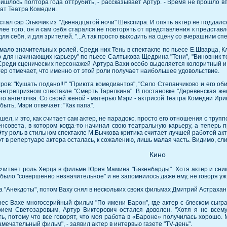
ришлось полтора года оттрубить, - рассказывает Артур. - Время не прошло в
ат Театра Комедии.
стал сэр Эгьючик из "Двенадцатой ночи" Шекспира. И опять актер не поддалс
ее того, он и сам себя старался не повторять от представления к представ
ля себя, и для зрителей. "...А так просто выходить на сцену со вчерашним сп
ало значительных ролей. Среди них Тень в спектакле по пьесе Е.Шварца, К
ир для начинающих карьеру" по пьесе Салтыкова-Щедрина "Тени", "Виновник т
 Среди сценических персонажей Артура Вахи особо выделяется колоритный и
тер отмечает, что именно от этой роли получает наибольшее удовольствие.
ров: "Кушать подано!!!" "Приюта комедиантов", "Село Степанчиково и его оби
антрепризном спектакле "Смерть Тарелкина". В постановке "Деревенская же
ого ангелочка. Со своей женой - матерью Мэри - актрисой Театра Комедии Ир
быть, Мэри отвечает: "Как папа".
ушел, и это, как считает сам актер, не парадокс, просто его отношения с тру
енсовета, в котором когда-то начинал свою театральную карьеру, а тепе
Эту роль в стильном спектакле М.Бычкова критика считает лучшей работой акт
 в репертуаре актера осталась, к сожалению, лишь малая часть. Видимо, сл
Кино
читает роль Херца в фильме Юрия Мамина "Бакенбарды". Хотя актер и снима
е было "совершенно незначительное" и не запомнилось даже ему, не говоря уж
 "Анекдоты", потом Ваху снял в нескольких своих фильмах Дмитрий Астрахан
ес Вахе многосерийный фильм "По имени Барон", где актер с блеском сыгра
рием Светозаровым, Артур Викторович остался доволен. "Хотя я не всем
рить, потому что все говорят, что моя работа в «Бароне» получилась хорош
замечательный фильм", - заявил актер в интервью газете "TV-день".