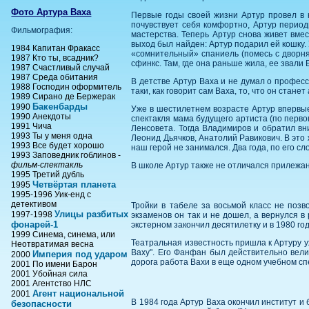
Фото Артура Ваха
Первые годы своей жизни Артур провел в к
почувствует себя комфортно, Артур период
Фильмография:
мастерства. Теперь Артур снова живет вмес
выход был найден: Артур подарил ей кошку. У
1984 Капитан Фракасс
«сомнительный» спаниель (помесь с дворняг
1987 Кто ты, всадник?
сфинкс. Там, где она раньше жила, ее звали 
1987 Счастливый случай
1987 Среда обитания
В детстве Артур Ваха и не думал о професс
1988 Господин оформитель
таки, как говорит сам Ваха, то, что он стан
1989 Сирано де Бержерак
Бакенбарды
1990
Уже в шестилетнем возрасте Артур впервые
1990 Анекдоты
спектакля мама будущего артиста (по перво
1991 Чича
Ленсовета. Тогда Владимиров и обратил вн
1993 Ты у меня одна
Леонид Дьячков, Анатолий Равикович. В это 
1993 Все будет хорошо
наш герой не занимался. Два года, по его с
1993 Заповедник гоблинов -
фильм-спектакль
В школе Артур также не отличался прилежа
1995 Третий дубль
Четвёртая планета
1995
1995-1996 Уик-енд с
детективом
Тройки в табеле за восьмой класс не позв
Улицы разбитых
1997-1998
экзаменов он так и не дошел, а вернулся в
фонарей-1
экстерном закончил десятилетку и в 1980 го
1999 Синема, синема, или
Театральная известность пришла к Артуру у
Неотвратимая весна
Ваху". Его Фанфан был действительно вел
Империя под ударом
2000
дорога работа Вахи в еще одном учебном сп
2001 По имени Барон
2001 Убойная сила
2001 Агентство НЛС
Агент национальной
2001
В 1984 года Артур Ваха окончил институт и 
безопасности