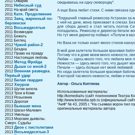
2011 Очкарик
скидываешь на одну сковородку".
Небесный суд
2011
2011 На край света
А еще Ваха любит стихи. С ними связана одн
Катя. Продолжение
2011
"Тогдашний главный режиссер Астрахан за ка
Заяц, жаренный по-
2011
с ней на даче, жена приезжает в слезах. Без
берлински
для сбора денег) и стал читать поэтов С
Восьмидесятые
2011
попадались. Режиссер и директор бегали во
2011 Возмездие
Но тут меня директор поймал: «Получи в ка
2011 Бежать
2011 Беглец
Но Ваха не только знает много стихов наизус
Чужой район-2
2012
2012 Бездна
В мой дом залетела большая красивая бабоч
2012 Право на правду
Потому что в доме моем много нежности, лю
2012 Настоящая любовь
Любви — здесь много того, что любила моя 
Метод Фрейда
2012
Нежности — здесь много того, что дышит м
Дыши со мной-2
2012
Печали — здесь больше нет моей любимой.
Военная разведка.
2012
Но сюда залетела большая красивая бабочк
Первый удар
В которой так много нежности, любви и печал
Белая гвардия
2012
Автор - Ольга Коптяева
Хмуров
2012
2013 Шутки ангела
Использованные материалы:
2013 Трое в Коми
http://komedia/ru (cайт поклонников Театра К
2013 Розыскник
http://www.komedia.spb.ru (официальный сай
2013 Дорогая
"АиФ" № 43, 2005 г. "На съемках ворон пил го
Бывшая жена
2013
оригинальные материалы автора
2013 Шагал-Малевич
2013 Умельцы
2013 Морские дьяволы.
Смерч. Судьбы
Двое с пистолетами
2013
Восьмидесятые-3
2013