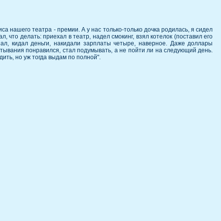
а нашего театра - премии. А у нас только-только дочка родилась, я сидел
л, что делать: приехал в театр, надел смокинг, взял котелок (поставил его
шал, кидал деньги, накидали зарплаты четыре, наверное. Даже доллары
атывания понравился, стал подумывать, а не пойти ли на следующий день.
ить, но уж тогда выдам по полной".