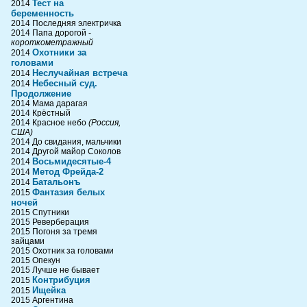
Тест на
2014
беременность
2014 Последняя электричка
2014 Папа дорогой -
короткометражный
Охотники за
2014
головами
Неслучайная встреча
2014
Небесный суд.
2014
Продолжение
2014 Мама дарагая
2014 Крёстный
2014 Красное небо
(Россия,
США)
2014 До свидания, мальчики
2014 Другой майор Соколов
Восьмидесятые-4
2014
Метод Фрейда-2
2014
Батальонъ
2014
Фантазия белых
2015
ночей
2015 Спутники
2015 Реверберация
2015 Погоня за тремя
зайцами
2015 Охотник за головами
2015 Опекун
2015 Лучше не бывает
Контрибуция
2015
Ищейка
2015
2015 Аргентина