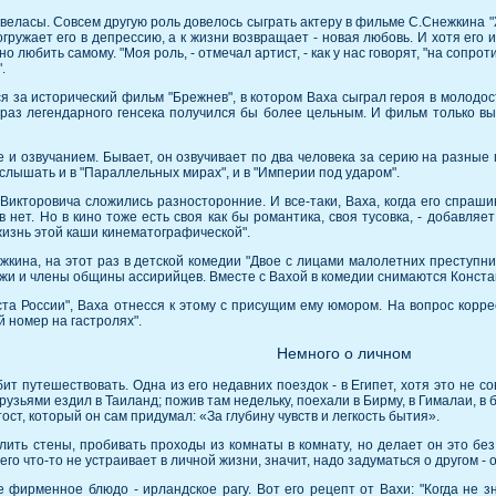
веласы. Совсем другую роль довелось сыграть актеру в фильме С.Снежкина 
огружает его в депрессию, а к жизни возвращает - новая любовь. И хотя его
любить самому. "Моя роль, - отмечал артист, - как у нас говорят, "на сопроти
.
 за исторический фильм "Брежнев", в котором Ваха сыграл героя в молодос
браз легендарного генсека получился бы более цельным. И фильм только вы
 и озвучанием. Бывает, он озвучивает по два человека за серию на разные
слышать и в "Параллельных мирах", и в "Империи под ударом".
Викторовича сложились разносторонние. И все-таки, Ваха, когда его спраши
в нет. Но в кино тоже есть своя как бы романтика, своя тусовка, - добавляе
жизнь этой каши кинематографической".
жкина, на этот раз в детской комедии "Двое с лицами малолетних преступн
омжи и члены общины ассирийцев. Вместе с Вахой в комедии снимаются Конст
та России", Ваха отнесся к этому с присущим ему юмором. На вопрос корресп
 номер на гастролях".
Немного о личном
ит путешествовать. Одна из его недавних поездок - в Египет, хотя это не с
друзьями ездил в Таиланд; пожив там недельку, поехали в Бирму, в Гималаи, в
ост, который он сам придумал: «За глубину чувств и легкость бытия».
ить стены, пробивать проходы из комнаты в комнату, но делает он это без
 его что-то не устраивает в личной жизни, значит, надо задуматься о другом -
 фирменное блюдо - ирландское рагу. Вот его рецепт от Вахи: "Когда не з