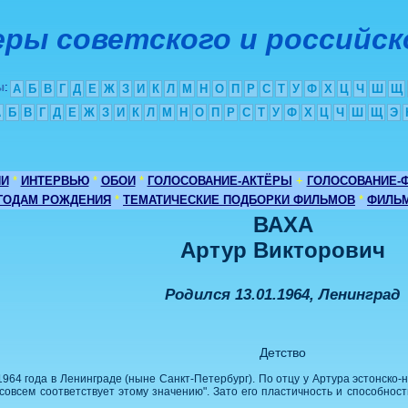
ры советского и российск
ы
:
А
Б
В
Г
Д
Е
Ж
З
И
К
Л
М
Н
О
П
Р
С
Т
У
Ф
Х
Ц
Ч
Ш
Щ
А
Б
В
Г
Д
Е
Ж
З
И
К
Л
М
Н
О
П
Р
С
Т
У
Ф
Х
Ц
Ч
Ш
Щ
Э
ИИ
*
ИНТЕРВЬЮ
*
ОБОИ
*
ГОЛОСОВАНИЕ-АКТЁРЫ
+
ГОЛОСОВАНИЕ-
 ГОДАМ РОЖДЕНИЯ
*
ТЕМАТИЧЕСКИЕ ПОДБОРКИ ФИЛЬМОВ
*
ФИЛЬМ
ВАХА
Артур Викторович
Родился 13.01.1964, Ленинград
Детство
964 года в Ленинграде (ныне Санкт-Петербург). По отцу у Артура эстонско-н
е совсем соответствует этому значению". Зато его пластичность и способнос