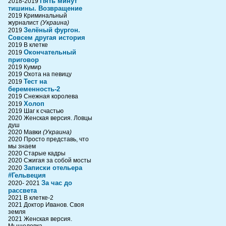
Пять минут
2018-2019
тишины. Возвращение
2019 Криминальный
журналист
(Украина)
Зелёный фургон.
2019
Совсем другая история
2019 В клетке
Окончательный
2019
приговор
2019 Кумир
2019 Охота на певицу
Тест на
2019
беременность-2
2019 Снежная королева
Холоп
2019
2019 Шаг к счастью
2020 Женская версия. Ловцы
душ
2020 Мавки
(Украина)
2020 Просто представь, что
мы знаем
2020 Старые кадры
2020 Сжигая за собой мосты
Записки отельера
2020
#Гельвеция
За час до
2020- 2021
рассвета
2021 В клетке-2
2021 Доктор Иванов. Своя
земля
2021 Женская версия.