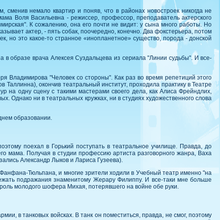
, сменив немало квартир и поняв, что в районах новостроек никогда не
 мама Воля Васильевна - режиссер, профессор, преподаватель актерского
мирская". К сожалению, она его почти не видит: у сына много работы. Но
казывает актер, - пять собак, поочередно, конечно. Два фокстерьера, потом
ек, но это какое-то странное «инопланетное» существо, порода - донской
а в образе врача Алексея Суздальцева из сериала "Линии судьбы". И все-
я Владимирова "Человек со стороны". Как раз во время репетиций этого
в Таллинна), окончив театральный институт, проходила практику в Театре
р на одну сцену с такими мастерами своего дела, как Алиса Фрейндлих,
лых. Однако ни в театральных кружках, ни в студиях художественного слова
днем образовании.
поэтому поехал в Горький поступать в театральное училище. Правда, до
 его мама. Получая в студии профессию артиста разговорного жанра, Ваха
азались Александр Лыков и Лариса Гузеева).
 - Фанфана-Тюльпана, и многие зрители ходили в Учебный театр именно "на
бежать подражания знаменитому Жерару Филиппу. И все-таки мне больше
 роль молодого шофера Михая, потерявшего на войне обе руки.
ии, в танковых войсках. В танк он поместиться, правда, не смог, поэтому