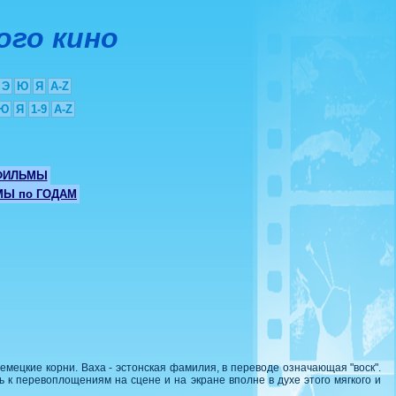
ого кино
Э
Ю
Я
A-Z
Ю
Я
1-9
A-Z
ФИЛЬМЫ
Ы по ГОДАМ
емецкие корни. Ваха - эстонская фамилия, в переводе означающая "воск".
ть к перевоплощениям на сцене и на экране вполне в духе этого мягкого и