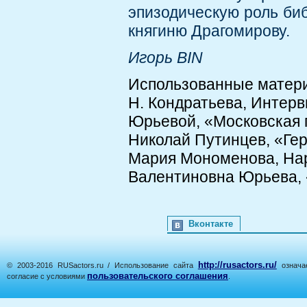
эпизодическую роль биб
княгиню Драгомирову.
Игорь BIN
Использованные матер
Н. Кондратьева, Интер
Юрьевой, «Московская п
Николай Путинцев, «Ге
Мария Мономенова, Нар
Валентиновна Юрьева, «
Вконтакте
http://rusactors.ru/
© 2003-2016 RUSactors.ru / Использование сайта
означае
пользовательского соглашения
согласие с условиями
.