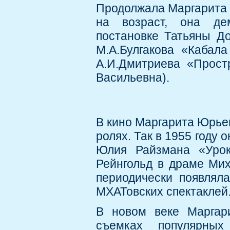
Продолжала Маргарита В
на возраст, она де
постановке Татьяны Д
М.А.Булгакова «Кабала
А.И.Дмитриева «Прост
Васильевна).
В кино Маргарита Юрье
ролях. Так в 1955 году
Юлия Райзмана «Урок
Рейнгольд в драме Мих
периодически появлял
МХАТовских спектаклей
В новом веке Маргар
съемках популярны