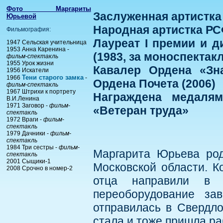
Фото Маргариты
Заслуженная артистка
Юрьевой
Народная артистка РС
Фильмография:
Лауреат I премии и 
1947 Сельская учительница
1953 Анна Каренина -
(1983, за моноспектак
фильм-спектакль
1955 Урок жизни
Кавалер Ордена «Зна
1956 Искатели
Тени старого замка
1966
-
Ордена Почета (2006)
фильм-спектакль
1967 Штрихи к портрету
Награждена медалям
В.И.Ленина
1971 Заговор -
фильм-
«Ветеран труда»
спектакль
1972 Враги -
фильм-
спектакль
1979 Дачники -
фильм-
спектакль
1984 Три сестры -
фильм-
Маргарита Юрьева род
спектакль
2001 Сыщики-1
Московской области. Ко
2008 Срочно в номер-2
отца направили в э
переоборудование за
отправилась в Свердло
стала и тоже пришла ра