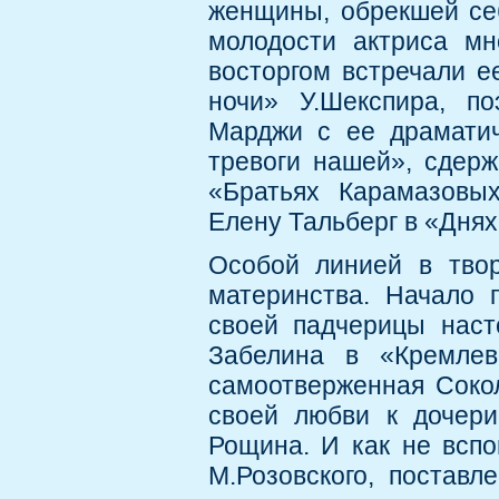
женщины, обрекшей себ
молодости актриса мн
восторгом встречали 
ночи» У.Шекспира, по
Марджи с ее драматич
тревоги нашей», сдерж
«Братьях Карамазовых
Елену Тальберг в «Днях
Особой линией в тво
материнства. Начало 
своей падчерицы наст
Забелина в «Кремлев
самоотверженная Сокол
своей любви к дочер
Рощина. И как не всп
М.Розовского, постав