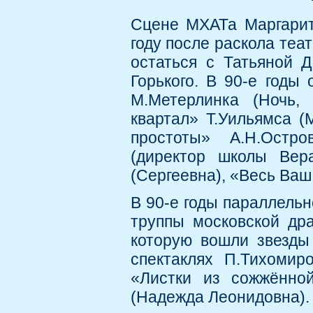
Сцене МХАТа Маргарит
году после раскола теа
остаться с Татьяной 
Горького. В 90-е годы
М.Метерлинка (Ночь, 
квартал» Т.Уильямса (
простоты» А.Н.Остро
(директор школы Вер
(Сергеевна), «Весь Ваш
В 90-е годы параллель
труппы московской др
которую вошли звезды 
спектаклях П.Тихомир
«Листки из сожжённой
(Надежда Леонидовна).