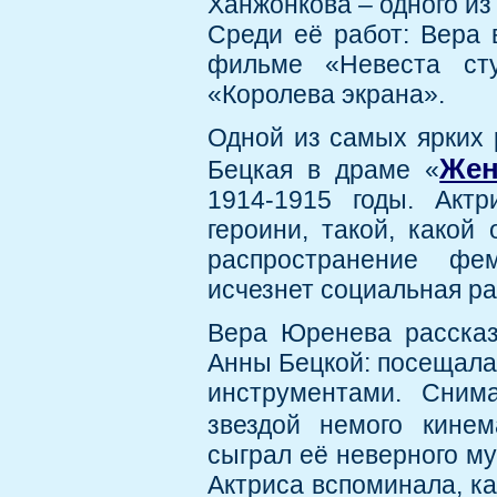
Ханжонкова – одного из
Среди её работ: Вера 
фильме «Невеста ст
«Королева экрана».
Одной из самых ярких 
Жен
Бецкая в драме «
1914-1915 годы. Акт
героини, такой, какой
распространение фем
исчезнет социальная р
Вера Юренева рассказ
Анны Бецкой: посещала
инструментами. Сним
звездой немого кине
сыграл её неверного му
Актриса вспоминала, ка