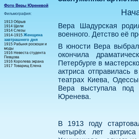
Фото Веры Юреневой
Нача
Фильмография:
1913 Обрыв
Вера Шадурская роди
1914 Щели
1914 Слезы
военного. Детство её п
Женщина
1914-1915
завтрашнего дня
1915 Рабыня роскоши и
В юности Вера выбрала
моды
1916 Невеста студента
окончила драматичес
Певцова
Петербурге в мастерско
1916 Королева экрана
1917 Товарищ Елена
актриса отправилась 
театрах Киева, Одессы
Вера выступала под 
Юренева.
В 1913 году стартов
четырёх лет актриса