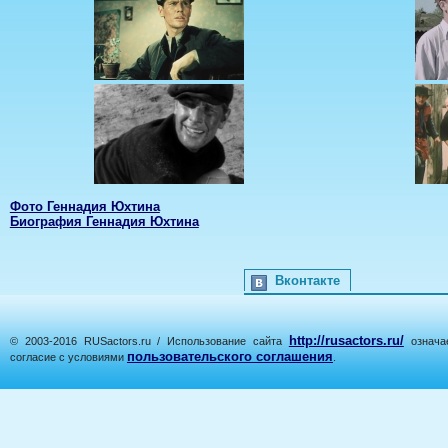
Фото Геннадия Юхтина
Биография Геннадия Юхтина
Вконтакте
http://rusactors.ru/
© 2003-2016 RUSactors.ru / Использование сайта
означае
пользовательского соглашения
согласие с условиями
.