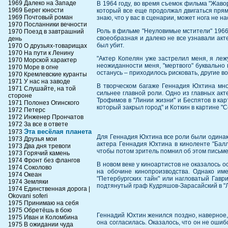
1969 Далеко на Западе
В 1964 году, во время съемок фильма "Жавор
1969 Берег юности
который все еще продолжал двигаться прямо
1969 Почтовый роман
знаю, что у вас в сценарии, может нога не н
1970 Посланники вечности
Роль в фильме "Неуловимые мстители" 1966
1970 Поезд в завтрашний
своеобразная и далеко не все узнавали акте
день
был убит.
1970 О друзьях-товарищах
1970 На пути к Ленину
"Актер Копелян уже застрелил меня, я леж
1970 Морской характер
неожиданности меня, "мертвого" буквально 
1970 Море в огне
останусь – приходилось рисковать, другие в
1970 Кремлевские куранты
1971 У нас на заводе
В творческом багаже Геннадия Юхтина мног
1971 Слушайте, на той
сильнее главной роли. Одно из главных ак
стороне
Трофимов в "Линии жизни" и Беспятов в кар
1971 Полонез Огинского
который закрыл город" и Коткин в картине "
1972 Петерс
1972 Инженер Прончатов
1972 За все в ответе
Эта весёлая планета
1973
Для Геннадия Юхтина все роли были одинако
1973 Друзья мои
актера Геннадия Юхтина в киноленте "Балл
1973 Два дня тревоги
чтобы потом зритель помнил об этом письме?
1973 Горячий камень
1974 Фронт без флангов
В новом веке у киноартистов не оказалось о
1974 Соколово
на обочине кинопроизводства. Однако им
1974 Океан
"Петербургских тайн" или нагловатый Гавр
1974 Земляки
подтянутый граф Кудряшов-Зарасайский в "Л
1974 Единственная дорога |
Okovani soferi
1975 Принимаю на себя
1975 Обретёшь в бою
Геннадий Юхтин женился поздно, наверное,
1975 Иван и Коломбина
она согласилась. Оказалось, что он не ошиб
1975 В ожидании чуда