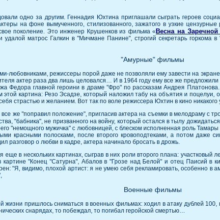
овали одно за другим. Геннадия Юхтина приглашали сыграть героев социа
теры на фоне вымученного, стилизованного, зажатого в узкие цензурные ра
Весна на Заречной
, свое поколение. Это инженер Крушенков из фильма «
 удалой матрос Галкин в "Мичмане Панине", строгий секретарь горкома в
"Амурные" фильмы
-любовниками, режиссеры порой даже не позволяли ему завести на экране р
рителя актер раза два лишь целовался… И в 1964 году ему все же предложили 
жа Федора главной героини в драме "Фро" по рассказам Андрея Платонова
 этой картина: Резо Эсадзе, который наложил табу на объятия и поцелуи, о
ебя страстью и желанием. Вот так по воле режиссера Юхтин в кино никакого 
 все же "поправил положение", пригласив актера на съемки в мелодраму с 
ства, "бабника", не призванного на войну, который остался в тылу дожидать
оего "немощного мужичка" с любовницей, с блеском исполненная роль Тамары
ми красными полосками, после второго кровоподтеками, а потом даже си
одил разговор о любви в кадре, актера начинало бросать в дрожь.
ся еще в нескольких картинах, сыграв в них роли второго плана: участковый
в картине "Конец "Сатурна", Абалов в "Грозе над Белой" и отец Паисий в 
н: "Я, видимо, плохой артист: я не умею себя рекламировать, особенно в ам
,
Военные фильмы
й жизни пришлось сниматься в военных фильмах: ходил в атаку дублей 100, 
нических снарядах, то побеждал, то погибал геройской смертью…