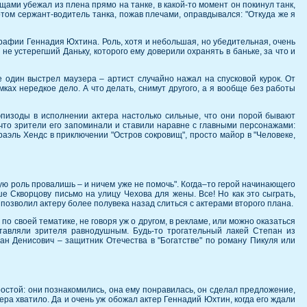
щами убежал из плена прямо на танке, в какой-то момент он покинул танк,
том сержант-водитель танка, пожав плечами, оправдывался: "Откуда же я
рафии Геннадия Юхтина. Роль, хотя и небольшая, но убедительная, очень
не устерегший Даньку, которого ему доверили охранять в баньке, за что и
е один выстрел маузера – артист случайно нажал на спусковой курок. От
ках нередкое дело. А что делать, снимут другого, а я вообще без работы
 эпизоды в исполнении актера настолько сильные, что они порой бывают
 что зрители его запоминали и ставили наравне с главными персонажами:
раэль Хендс в приключении "Остров сокровищ", просто майор в "Человеке,
ую роль провалишь – и ничем уже не помочь". Когда–то герой начинающего
 Скворцову письмо на улицу Чехова для жены. Все! Но как это сыграть,
 позволил актеру более полувека назад слиться с актерами второго плана.
по своей тематике, не говоря уж о другом, в рекламе, или можно оказаться
тавляли зрителя равнодушным. Будь-то трогательный лакей Степан из
ан Денисович – защитник Отечества в "Богатстве" по роману Пикуля или
остой: они познакомились, она ему понравилась, он сделал предложение,
тера хватило. Да и очень уж обожал актер Геннадий Юхтин, когда его ждали