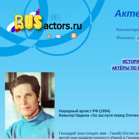
Акте
Киноактер
Фильмы
:
ИСТОР
АКТЁРЫ ПО
Народный артист РФ (1994)
Кавалер Ордена «За заслуги перед Отечест
Геннадий (настоящее имя - Гений) Юхтин ро
детей они назвали попросту Идеей и Гением