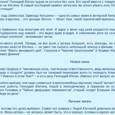
онок" Геннадий Юхтин чудом не остался без ноги. Его герой вместе с товари
 на Юхтина. В самый последний момент актер все же успел убрать ногу. По
астоящая".
 года режиссера Эдмонда Кеосаяна — одна из самых ярких в актерской биог
ра в картине, - это денщик Лютого — Игнат Уши, такой героический мужчина, 
у буквально под копытами его коня. И вдруг у меня над ухом раздается ещ
подбросило над землей – это видно даже в кадре. К сожалению, риск на съем
ообще погибали" - вспоминает актер.
о-много ролей. Правда, не все роли у актера большие, есть эпизоды, но
терских качеств Юхтина — он умел так сыграть небольшой эпизод в фильме,
тине "Факты минувшего дня", Глазунов в "Черном треугольнике" и боцман Из
Семен Дежнев".
Новое кино
во трудные и "чем меньше роль, тем больше ответственность, ведь маленьк
ада о солдате" должен был на танковой переправе всего-то передать Алеше
 Именно в этом "Как?" – и есть весь Геннадий Юхтин. Именно этот вопрос не
собого выбора: или надо сниматься в многосерийных картинах, порой "жутких" 
енно работы Геннадия Юхтина, порой и эпизодические, в сериалах не ос
иил Головкин в "Тайнах дворцовых переворотов", старый солдат Егоршин Ив
еди на день".
Личная жизнь
 потому что долго выбирал. Сюжет его романа с Лидой Юхтиной довольно пр
ся. Жена актера – не актриса, может быть, это и хорошо, в семье и одного ак