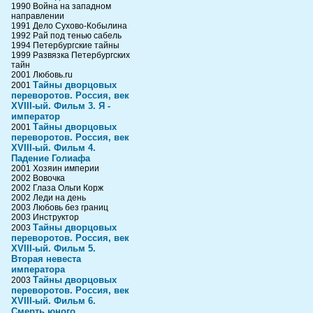
1990 Война на западном
направлении
1991 Дело Сухово-Кобылина
1992 Рай под тенью сабель
1994 Петербургские тайны
1999 Развязка Петербургских
тайн
2001 Любовь.ru
Тайны дворцовых
2001
переворотов. Россия, век
XVIII-ый. Фильм 3. Я -
император
Тайны дворцовых
2001
переворотов. Россия, век
XVIII-ый. Фильм 4.
Падение Голиафа
2001 Хозяин империи
2002 Вовочка
2002 Глаза Ольги Корж
2002 Леди на день
2003 Любовь без границ
2003 Инструктор
Тайны дворцовых
2003
переворотов. Россия, век
XVIII-ый. Фильм 5.
Вторая невеста
императора
Тайны дворцовых
2003
переворотов. Россия, век
XVIII-ый. Фильм 6.
Смерть юного