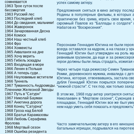
сомневается
успех самому актеру.
1963 Трое суток после
бессмертия
Предложения сняться в кино актеру послед
1963 Русский лес
Родины в популярные фильмы, в которых ак
1963 Последний хлеб
практически без грима, играть свое время
1964 До свидания, мальчики!
скромный Павлов из "Баллады о солдате" и
1964 Жаворонок
Набатов из "Воскресения".
1964 Зачарованная Десна
1964 Комэск
1964 Наш честный хлеб
1964 Фро
Персонажи Геннадия Юхтина не были героями
1964 Хоккеисты
всегда оставался за кадром, а на глазах у з
1965 Акваланги на дне
Геннадий Юхтин был утвержден на роль му
1965 Хочу верить
ревнивым грузином, да еще и за режиссером
1965 Гибель эскадры
герои должны были лишь страдать, изжигая с
1965 Входящая в море
1966 Ленин в Польше
Через четыре года режиссер Семен Туманов
1966 А теперь суди...
Ромки, деревенского мужика, инвалида с дет
1966 Неуловимые мстители
Юхтина, которая, отвоевавшись, застала св
1966 Туннель
дубля Геннадий Юхтин покрылся поперечны
1967 Туманность Андромеды.
"нежной страсти". С тех пор, как только зах
Пленники Железной Звезды
1967 Путь в "Сатурн"
В этом же, 1968 году актер ухитрился снять
1967 Николай Бауман
Николаевич в "Мертвом сезоне", Суконцев 
1967 Анютина дорога
площадках, Геннадий Юхтин все же был увере
1968 Конец "Сатурна"
нем надо уметь себя показать и предложить"
1968 Гроза над Белой
1968 Братья Карамазовы
1968 Любовь Серафима
Фролова
Часто замечательному актеру в его киношно
1968 Мертвый сезон
батальных игрищах, подрывался на пиротех
1968 Ошибка резидента