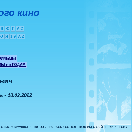
ого кино
Э
Ю
Я
A-Z
Ю
Я
1-9
A-Z
ФИЛЬМЫ
Ы по ГОДАМ
ович
 - 18.02.2022
лодых коммунистов, которые во всем соответствовали своей эпохи и своих