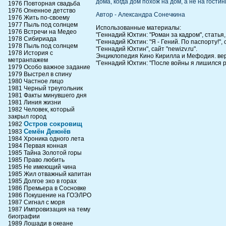
дома, когда дом похож на дом, а не на гост
1976 Повторная свадьба
1976 Огненное детство
Автор - Александра Сонечкина
1976 Жить по-своему
1977 Пыль под солнцем
Использованные материалы:
1976 Встречи на Медео
"Геннадий Юхтин: "Роман за кадром", статья
1978 Сибириада
"Геннадий Юхтин: "Я - Гений. По паспорту!", ст
1978 Пыль под солнцем
"Геннадий Юхтин", сайт "newizv.ru".
1978 История с
Энциклопедия Кино Кирилла и Мефодия. вер
метранпажем
"Геннадий Юхтин: "После войны я лишился р
1979 Особо важное задание
1979 Выстрел в спину
1980 Частное лицо
1981 Черный треугольник
1981 Факты минувшего дня
1981 Линия жизни
1982 Человек, который
закрыл город
Остров сокровищ
1982
Семён Дежнёв
1983
1984 Хроника одного лета
1984 Первая конная
1985 Тайна Золотой горы
1985 Право любить
1985 Не имеющий чина
1985 Жил отважный капитан
1985 Долгое эхо в горах
1986 Премьера в Сосновке
1986 Покушение на ГОЭЛРО
1987 Сигнал с моря
1987 Импровизация на тему
биографии
1989 Лошади в океане