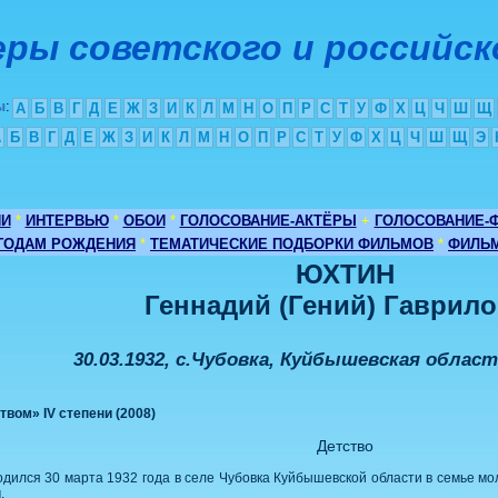
ры советского и российск
ы
:
А
Б
В
Г
Д
Е
Ж
З
И
К
Л
М
Н
О
П
Р
С
Т
У
Ф
Х
Ц
Ч
Ш
Щ
А
Б
В
Г
Д
Е
Ж
З
И
К
Л
М
Н
О
П
Р
С
Т
У
Ф
Х
Ц
Ч
Ш
Щ
Э
ИИ
*
ИНТЕРВЬЮ
*
ОБОИ
*
ГОЛОСОВАНИЕ-АКТЁРЫ
+
ГОЛОСОВАНИЕ-
 ГОДАМ РОЖДЕНИЯ
*
ТЕМАТИЧЕСКИЕ ПОДБОРКИ ФИЛЬМОВ
*
ФИЛЬМ
ЮХТИН
Геннадий (Гений) Гаврил
30.03.1932, с.Чубовка, Куйбышевская область
вом» IV степени (2008)
Детство
дился 30 марта 1932 года в селе Чубовка Куйбышевской области в семье мо
.