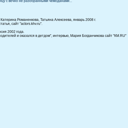
иницу с вечно не разобранными чемоданами...
, Катерина Романенкова, Татьяна Алексеева, январь 2008 г.
атья, сайт "actors.khv.ru".
сия 2002 года.
одителей и оказался в детдом", интервью, Мария Богданчикова сайт "КМ.RU"