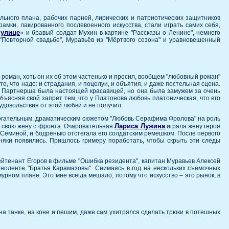
льного плана, рабочих парней, лирических и патриотических защитников
мки, лакированного послевоенного искусства, стали играть самих себя,
 улице
» и бравый солдат Мухин в картине "Рассказы о Ленине", немного
 "Повторной свадьбе", Муравьёв из "Мёртвого сезона" и уравновешенный
оман, хоть он их об этом частенько и просил, вообщем "любовный роман"
то, что надо: и страдания, и поцелуи, и объятия, и даже постельная сцена.
. Партнерша была настоящей красавицей, но она была замужем за очень
бъясняя свой запрет тем, что у Платонова любовь платоническая, что его
удовольствия от этой любви и не получил.
трогательным, драматическим сюжетом "Любовь Серафима Фролова" на роль
Лариса Лужина
ся свою жену с фронта. Очаровательная
играла жену героя
 Семиной, и бодренько отстегала его солдатским ремешком. После первого
няки появились. Пришлось гримеру поработать, чтобы скрыть эти следы
 лейтенант Егоров в фильме "Ошибка резидента", капитан Муравьев Алексей
киноленте "Братья Карамазовы". Снимаясь в год на нескольких съемочных
урном плане. Это мне всегда мешало, потому что искусство – это рынок, в
на танке, на коне и пешим, даже сам ухитрялся сделать трюки в потешных