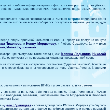
ля детей погибших офицеров армии и флота, из которого он тут же убежал.
 ребята – маленькие преступники, пили, кололись наркотиками, воровали,
актриса
 трогательная, добрая воспитательница, бывшая
приобщила своих
я, после школы он все же собирался поступать в военное училище, куда
, перед лицом приемной комиссии ВГИКа. Он сразу же поступил на курс
ава Тихонова
Нонну Мордюкову
, и
, и Любовь Соколову... Да и учился
вой
Майей Булгаковой
,
…
Марина Ладынина
Николай
актера, где выступали такие звезды, как:
,
а, более полувека он не прекращал играть на прославленной сцене.
 из космонавтов в интересной постановке "Дерзкие земляне", блестяще
ой, в котором были заняты интересные артисты: Лариса Лужина, Владимир
ция: очень многих выпускников ВГИКа тут же расхватали на съемки.
 утвержден на роль, или в Ленинград на пробы "Дела Румянцева". "Лучше
ании с молодыми, веселыми, шаловливыми Ноной Мордюковой и Николаем
мониста Васи.
Дело Румянцева
е «
» словно дожидалась Юхтина. Фортуна улыбнулась
ь убедительно сыграл, да и фильм полюбился зрителям и принес немалый