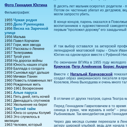
Фото Геннадия Юхтина
В десять лет мальчик осиротел: родители -
Потом он частенько убегал из детдомов, ве
Фильмография:
могли запросто убить.
Чужая родня
1955
В конце концов, парень оказался в Поволжь
Дело Румянцева
1955
воспитанников к художественной самодеяте
Весна на Заречной
1956
первым "проложил дорожку" его закадычный
улице
1956 Мальва
1956 Павел Корчагин
1957 Гори, моя звезда
И так выбор оставался за актерской проф
1957 Рассказы о Ленине
легендарной мхатовской пары - Ольги Ив
1957 Телеграмма
Юхтин на одном курсе вместе с Руфиной Н
1957 Тугой узел
1958 На дорогах войны
По окончании ВГИКа в 1955 году молодого 
1958 Юность наших отцов
Крючков
Петр Алейников
Борис Андр
,
,
1959 Баллада о солдате
1959 Сыновья идут дальше
Натальей Крачковской
Вместе с
показал
1960 Мичман Панин
создал образ американского писателя в пре
1960 Повесть пламенных лет
Козелков, Инна Выходцева и очень много т
1960 Рожденные жить
1960-1961 Воскресение
Алые паруса
1961
1961 Пять дней, пять ночей
В отличие от других театров, сцена Театра к
1961 Двенадцать спутников
1962 Увольнение на берег
Перед Геннадием Гавриловичем в то время в
Третий тайм
1962
синица в руках, чем журавль в небе" – р
1963 Юнга со шхуны Колумб
Рыбниковым. Так кинодебютом для Геннадия 
1963 Это случилось в
милиции
Через два месяца съемки переехали в Лени
1963 Человек, который
актеру широкой улыбкой, ведь для начала 