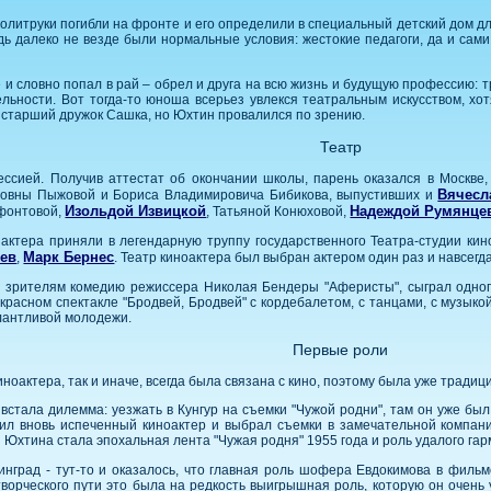
 политруки погибли на фронте и его определили в специальный детский дом д
дь далеко не везде были нормальные условия: жестокие педагоги, да и сами
е и словно попал в рай – обрел и друга на всю жизнь и будущую профессию:
льности. Вот тогда-то юноша всерьез увлекся театральным искусством, хот
 старший дружок Сашка, но Юхтин провалился по зрению.
Театр
ессией. Получив аттестат об окончании школы, парень оказался в Москве
Вячесл
ановны Пыжовой и Бориса Владимировича Бибикова, выпустивших и
Изольдой Извицкой
Надеждой Румянце
ифонтовой,
, Татьяной Конюховой,
актера приняли в легендарную труппу государственного Театра-студии кино
еев
Марк Бернес
,
. Театр киноактера был выбран актером один раз и навсегд
 зрителям комедию режиссера Николая Бендеры "Аферисты", сыграл одного
красном спектакле "Бродвей, Бродвей" с кордебалетом, с танцами, с музык
алантливой молодежи.
Первые роли
иноактера, так и иначе, всегда была связана с кино, поэтому была уже тради
стала дилемма: уезжать в Кунгур на съемки "Чужой родни", там он уже был
ешил вновь испеченный киноактер и выбрал съемки в замечательной комп
Юхтина стала эпохальная лента "Чужая родня" 1955 года и роль удалого гар
нград - тут-то и оказалось, что главная роль шофера Евдокимова в фильм
творческого пути это была на редкость выигрышная роль, которую он очен