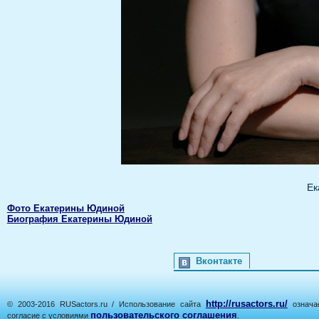
Ек
Фото Екатерины Юдиной
Биография Екатерины Юдиной
Вконтакте
http://rusactors.ru/
© 2003-2016 RUSactors.ru / Использование сайта
означае
пользовательского соглашения
согласие с условиями
.