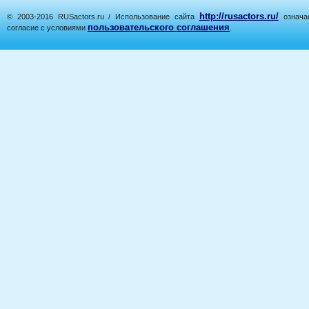
http://rusactors.ru/
© 2003-2016 RUSactors.ru / Использование сайта
означае
пользовательского соглашения
согласие с условиями
.